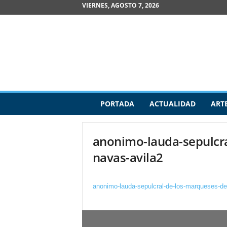
VIERNES, AGOSTO 7, 2026
R
PORTADA
ACTUALIDAD
ART
e
v
i
anonimo-lauda-sepulcra
s
t
navas-avila2
a
d
e
anonimo-lauda-sepulcral-de-los-marqueses-de
A
r
t
e