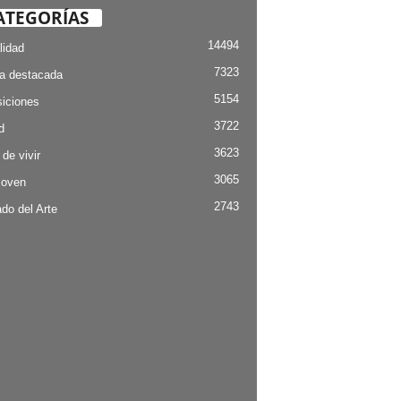
ATEGORÍAS
14494
lidad
7323
ia destacada
5154
iciones
3722
d
3623
 de vivir
3065
Joven
2743
do del Arte