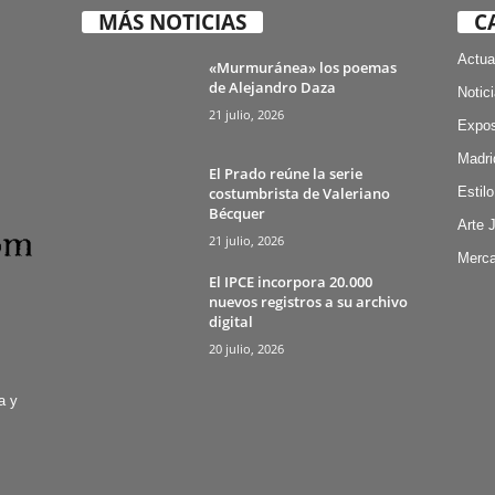
MÁS NOTICIAS
C
Actua
«Murmuránea» los poemas
de Alejandro Daza
Notic
21 julio, 2026
Expos
Madri
El Prado reúne la serie
costumbrista de Valeriano
Estilo
Bécquer
Arte 
21 julio, 2026
Merca
El IPCE incorpora 20.000
nuevos registros a su archivo
digital
20 julio, 2026
a y