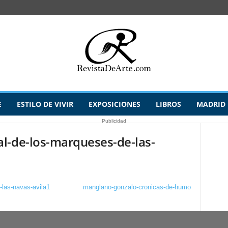
E
ESTILO DE VIVIR
EXPOSICIONES
LIBROS
MADRID
Publicidad
l-de-los-marqueses-de-las-
-las-navas-avila1
manglano-gonzalo-cronicas-de-humo