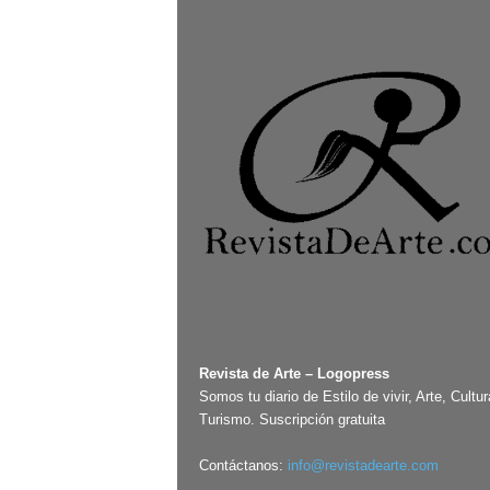
–
L
o
g
o
p
r
e
s
s
Revista de Arte – Logopress
Somos tu diario de Estilo de vivir, Arte, Cultur
Turismo. Suscripción gratuita
Contáctanos:
info@revistadearte.com