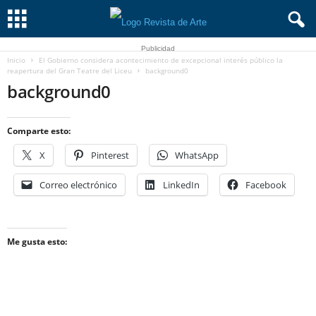
Publicidad
Inicio
El Gobierno considera acontecimiento de excepcional interés público la
reapertura del Gran Teatre del Liceu
background0
background0
Comparte esto:
X
Pinterest
WhatsApp
Correo electrónico
LinkedIn
Facebook
Me gusta esto: