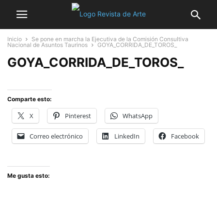
Inicio
Se pone en marcha la Ejecutiva de la Comisión Consultiva
Nacional de Asuntos Taurinos
GOYA_CORRIDA_DE_TOROS_
GOYA_CORRIDA_DE_TOROS_
Comparte esto:
X
Pinterest
WhatsApp
Correo electrónico
LinkedIn
Facebook
Me gusta esto: