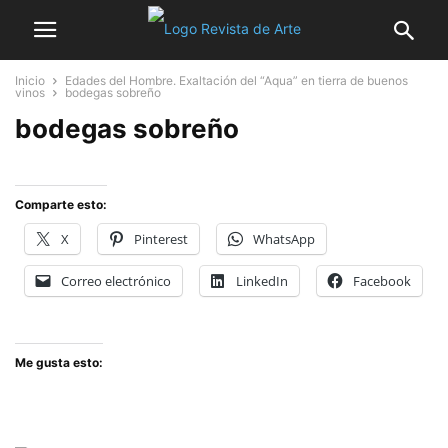
Inicio
Edades del Hombre. Exaltación del “Aqua” en tierra de buenos
vinos
bodegas sobreño
bodegas sobreño
Comparte esto:
X
Pinterest
WhatsApp
Correo electrónico
LinkedIn
Facebook
Me gusta esto: