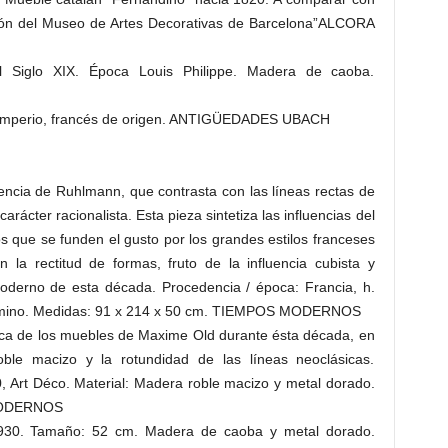
cción del Museo de Artes Decorativas de Barcelona”ALCORA
Siglo XIX. Época Louis Philippe. Madera de caoba.
Imperio, francés de origen. ANTIGÜEDADES UBACH
ncia de Ruhlmann, que contrasta con las líneas rectas de
rácter racionalista. Esta pieza sintetiza las influencias del
s que se funden el gusto por los grandes estilos franceses
n la rectitud de formas, fruto de la influencia cubista y
 moderno de esta década. Procedencia / época: Francia, h.
gamino. Medidas: 91 x 214 x 50 cm. TIEMPOS MODERNOS
ca de los muebles de Maxime Old durante ésta década, en
oble macizo y la rotundidad de las líneas neoclásicas.
, Art Déco. Material: Madera roble macizo y metal dorado.
 MODERNOS
930. Tamaño: 52 cm. Madera de caoba y metal dorado.