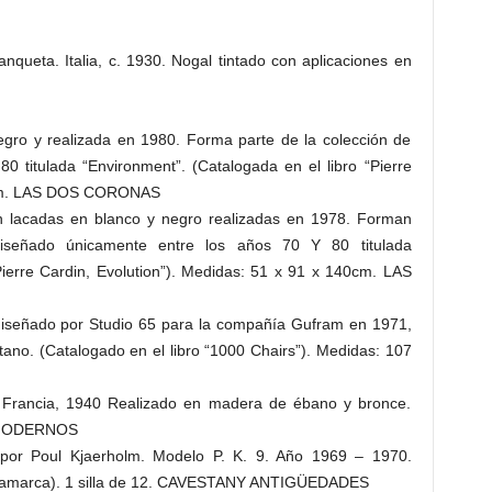
ueta. Italia, c. 1930. Nogal tintado con aplicaciones en
ro y realizada en 1980. Forma parte de la colección de
80 titulada “Environment”. (Catalogada en el libro “Pierre
10cm. LAS DOS CORONAS
 lacadas en blanco y negro realizadas en 1978. Forman
diseñado únicamente entre los años 70 Y 80 titulada
Pierre Cardin, Evolution”). Medidas: 51 x 91 x 140cm. LAS
 diseñado por Studio 65 para la compañía Gufram en 1971,
no. (Catalogado en el libro “1000 Chairs”). Medidas: 107
 Francia, 1940 Realizado en madera de ébano y bronce.
S MODERNOS
or Poul Kjaerholm. Modelo P. K. 9. Año 1969 – 1970.
inamarca). 1 silla de 12. CAVESTANY ANTIGÜEDADES