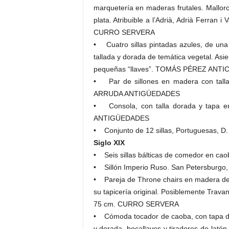
marquetería en maderas frutales. Mallorca
plata. Atribuible a l’Adrià, Adrià Ferran 
CURRO SERVERA
• Cuatro sillas pintadas azules, de una 
tallada y dorada de temática vegetal. Asi
pequeñas “llaves”. TOMÁS PÉREZ ANTI
• Par de sillones en madera con talla 
ARRUDA ANTIGÜEDADES
• Consola, con talla dorada y tapa e
ANTIGÜEDADES
• Conjunto de 12 sillas, Portuguesas,
Siglo XIX
• Seis sillas bálticas de comedor en ca
• Sillón Imperio Ruso. San Petersburgo
• Pareja de Throne chairs en madera de 
su tapicería original. Posiblemente Trava
75 cm. CURRO SERVERA
• Cómoda tocador de caoba, con tapa de
y dorada, bocallaves y tiradores de lató