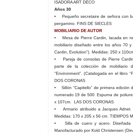
ISADORA ART DÉCO
Años 30
• Pequeño secretaire de señora con banq
pergamino. FINS DE SIECLES
MOBILIARIO DE AUTOR
• Mesa de Pierre Cardin, lacada en neg
mobiliario diseñado entre los años 70 y 
Cardin, Evolution”). Medidas: 250 x 1
• Pareja de consolas de Pierre Cardin
parte de la colección de mobiliario 
“Environment”. (Catalogada en el libro “
DOS CORONAS
• Sillón “Capitello” de primera edición
numerado 19 de 500. Espuma de poliureta
x 107cm. LAS DOS CORONAS
• Armario atribuido a Jacques Adnet.
Medidas: 170 x 205 x 56 cm. TIEMPO
• Silla de cuero y acero. Diseñada p
Manofacturado por Kold Christensen (D