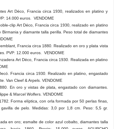
s Art Déco, Francia circa 1930, realizados en platino y
 PVP: 14.000 euros. VENDOME
le-clip Art Déco, Francia circa 1930, realizado en platino
e Birmania y diamante talla perilla. Peso total de diamantes
ENDOME
mblant, Francia circa 1880. Realizado en oro y plata vista
tes. PVP: 12.000 euros. VENDOME
nzadera Art Déco, Francia circa 1930. Realizada en platino
DOME
ecó. Francia circa 1930. Realizado en platino, engastado
uette. Van Cleef & Arpels. VENDOME
880. En oro y vistas de plata, engastado con diamantes.
hilippe & Marcel Wolfers. VENDOME
82. Forma elíptica, con orla formada por 50 perlas finas,
avilla de pelo. Medidas: 3,0 por 1,8 cm. Peso: 5,5 gr.
da en oro; esmalte de color azul cobalto, diamantes talla
terra, hacia 1860. Precio: 15.000 euros. AGURCHO