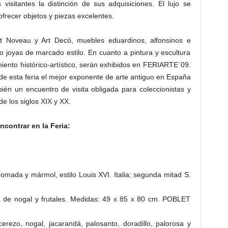
visitantes la distinción de sus adquisiciones. El lujo se
ofrecer objetos y piezas excelentes.
rt Noveau y Art Decó, muebles eduardinos, alfonsinos e
o joyas de marcado estilo. En cuanto a pintura y escultura
ento histórico-artístico, serán exhibidos en FERIARTE´09.
de esta feria el mejor exponente de arte antiguo en España
én un encuentro de visita obligada para coleccionistas y
de los siglos XIX y XX.
contrar en la Feria:
ada y mármol, estilo Louis XVI. Italia; segunda mitad S.
 de nogal y frutales. Medidas: 49 x 85 x 80 cm. POBLET
zo, nogal, jacarandá, palosanto, doradillo, palorosa y