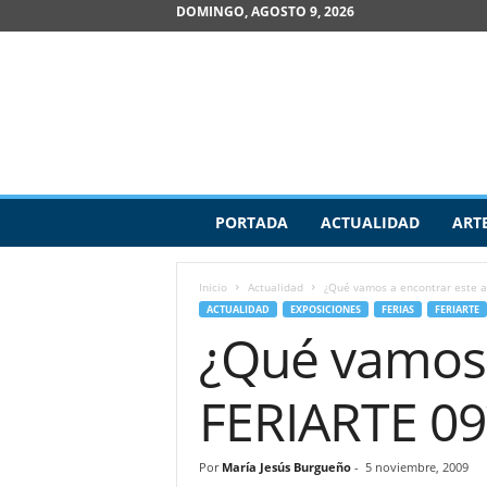
DOMINGO, AGOSTO 9, 2026
R
PORTADA
ACTUALIDAD
ART
e
v
i
Inicio
Actualidad
¿Qué vamos a encontrar este a
s
ACTUALIDAD
EXPOSICIONES
FERIAS
FERIARTE
t
¿Qué vamos 
a
d
e
FERIARTE 09
A
r
t
Por
María Jesús Burgueño
-
5 noviembre, 2009
e