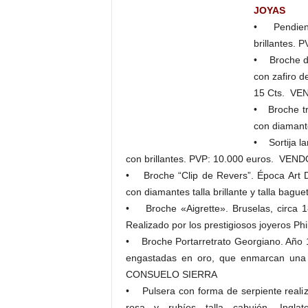
JOYAS
• Pendiente
brillantes.
• Broche dob
con zafiro d
15 Cts. V
• Broche tre
con diaman
• Sortija la
con brillantes. PVP: 10.000 euros. VEN
• Broche “Clip de Revers”. Época Art D
con diamantes talla brillante y talla bag
• Broche «Aigrette». Bruselas, circa 1
Realizado por los prestigiosos joyeros P
• Broche Portarretrato Georgiano. Año 17
engastadas en oro, que enmarcan una g
CONSUELO SIERRA
• Pulsera con forma de serpiente realiza
rosa y rubíes talla cabujón. Ingla