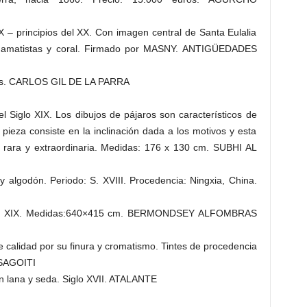
X – principios del XX. Con imagen central de Santa Eulalia
as, amatistas y coral. Firmado por MASNY. ANTIGÜEDADES
ntes. CARLOS GIL DE LA PARRA
Siglo XIX. Los dibujos de pájaros son característicos de
pieza consiste en la inclinación dada a los motivos y esta
y rara y extraordinaria. Medidas: 176 x 130 cm. SUBHI AL
 algodón. Periodo: S. XVIII. Procedencia: Ningxia, China.
iglo XIX. Medidas:640×415 cm. BERMONDSEY ALFOMBRAS
calidad por su finura y cromatismo. Tintes de procedencia
ASAGOITI
n lana y seda. Siglo XVII. ATALANTE