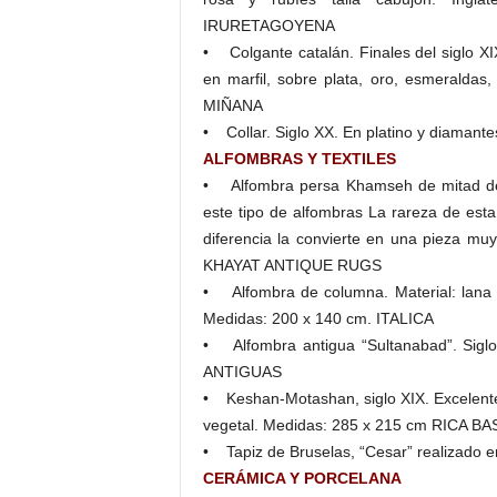
IRURETAGOYENA
• Colgante catalán. Finales del siglo XI
en marfil, sobre plata, oro, esmerald
MIÑANA
• Collar. Siglo XX. En platino y diama
ALFOMBRAS Y TEXTILES
• Alfombra persa Khamseh de mitad del 
este tipo de alfombras La rareza de esta 
diferencia la convierte en una pieza mu
KHAYAT ANTIQUE RUGS
• Alfombra de columna. Material: lana y
Medidas: 200 x 140 cm. ITALICA
• Alfombra antigua “Sultanabad”. S
ANTIGUAS
• Keshan-Motashan, siglo XIX. Excelente 
vegetal. Medidas: 285 x 215 cm RICA B
• Tapiz de Bruselas, “Cesar” realizado e
CERÁMICA Y PORCELANA