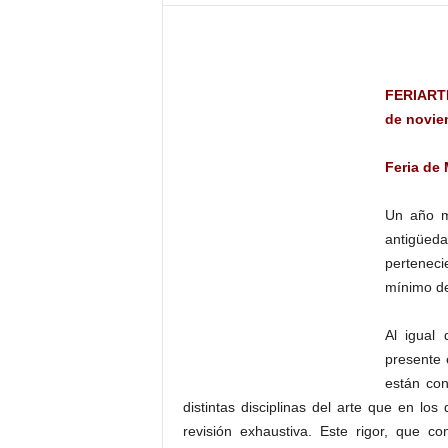
–
L
o
g
FERIARTE,
o
p
de novie
r
e
Feria de
s
s
Un año
antigüeda
perteneci
mínimo de
Al igual 
presente 
están co
distintas disciplinas del arte que en los
revisión exhaustiva. Este rigor, que co