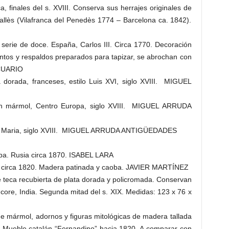
, finales del s. XVIII. Conserva sus herrajes originales de
i Vallès (Vilafranca del Penedès 1774 – Barcelona ca. 1842).
serie de doce. España, Carlos III. Circa 1770. Decoración
entos y respaldos preparados para tapizar, se abrochan con
CUARIO
dorada, franceses, estilo Luis XVI, siglo XVIII. MIGUEL
n mármol, Centro Europa, siglo XVIII. MIGUEL ARRUDA
 D. Maria, siglo XVIII. MIGUEL ARRUDA ANTIGÜEDADES
oba. Rusia circa 1870. ISABEL LARA
, circa 1820. Madera patinada y caoba. JAVIER MARTÍNEZ
teca recubierta de plata dorada y policromada. Conservan
ncore, India. Segunda mitad del s. XIX. Medidas: 123 x 76 x
 mármol, adornos y figuras mitológicas de madera tallada
n. Mueble catalán “Fernandino” hacia 1820. A comparar con