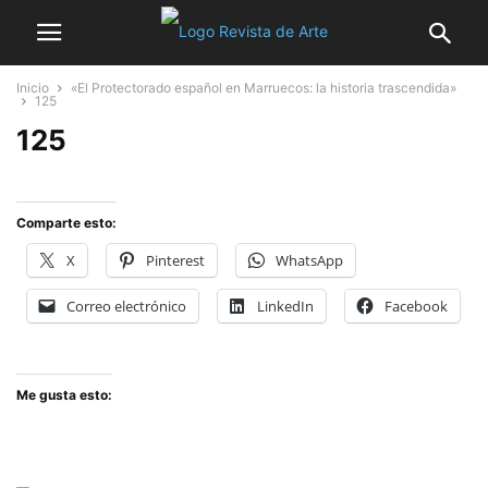
Inicio
«El Protectorado español en Marruecos: la historia trascendida»
125
125
Comparte esto:
X
Pinterest
WhatsApp
Correo electrónico
LinkedIn
Facebook
Me gusta esto: