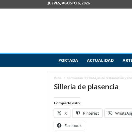
JUEVES, AGOSTO 6, 2026
R
PORTADA
ACTUALIDAD
ART
e
v
i
Inicio
Comienzan los trabajos de restauración y con
s
Silleria de plasencia
t
a
d
Comparte esto:
e
A
X
Pinterest
WhatsAp
r
t
Facebook
e