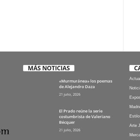
MÁS NOTICIAS
C
Actua
«Murmuránea» los poemas
de Alejandro Daza
Notic
21 julio, 2026
Expos
Madri
El Prado reúne la serie
costumbrista de Valeriano
Estilo
Bécquer
Arte 
21 julio, 2026
Merca