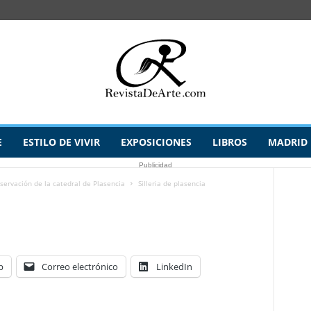
E
ESTILO DE VIVIR
EXPOSICIONES
LIBROS
MADRID
Publicidad
servación de la catedral de Plasencia
Silleria de plasencia
p
Correo electrónico
LinkedIn