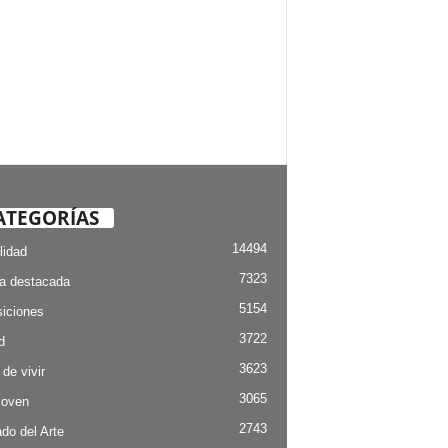
ATEGORÍAS
14494
lidad
7323
ia destacada
5154
iciones
3722
d
3623
 de vivir
3065
Joven
2743
do del Arte