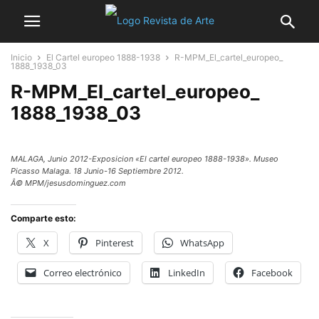
Inicio
El Cartel europeo 1888-1938
R-MPM_El_cartel_europeo_
1888_1938_03
R-MPM_El_cartel_europeo_
1888_1938_03
MALAGA, Junio 2012-Exposicion «El cartel europeo 1888-1938». Museo
Picasso Malaga. 18 Junio-16 Septiembre 2012.
Â© MPM/jesusdominguez.com
Comparte esto:
X
Pinterest
WhatsApp
Correo electrónico
LinkedIn
Facebook