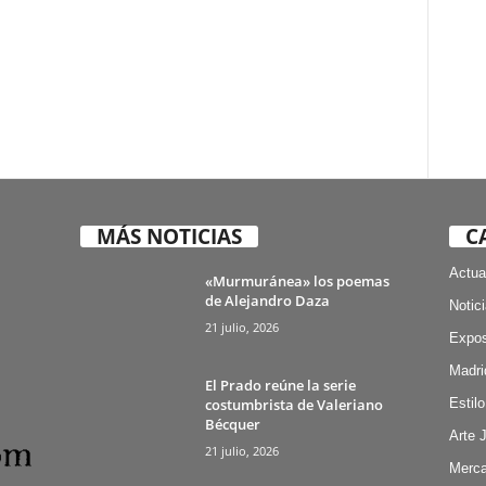
MÁS NOTICIAS
C
Actua
«Murmuránea» los poemas
de Alejandro Daza
Notic
21 julio, 2026
Expos
Madri
El Prado reúne la serie
costumbrista de Valeriano
Estilo
Bécquer
Arte 
21 julio, 2026
Merca