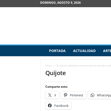
DOMINGO, AGOSTO 9, 2026
R
PORTADA
ACTUALIDAD
ART
e
v
i
Inicio
El Lázaro Galdiano conmemora la primera edi
s
Quijote
t
a
d
Comparte esto:
e
A
X
Pinterest
WhatsAp
r
t
Facebook
e