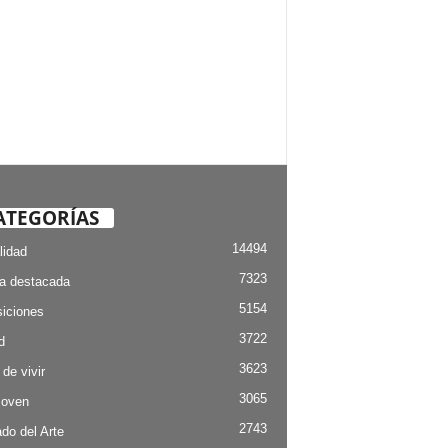
ATEGORÍAS
14494
lidad
7323
ia destacada
5154
iciones
3722
d
3623
 de vivir
3065
Joven
2743
do del Arte