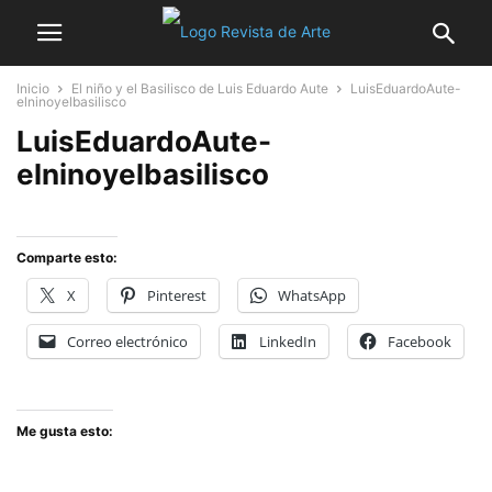
Inicio
El niño y el Basilisco de Luis Eduardo Aute
LuisEduardoAute-
elninoyelbasilisco
LuisEduardoAute-
elninoyelbasilisco
Comparte esto:
X
Pinterest
WhatsApp
Correo electrónico
LinkedIn
Facebook
Me gusta esto: