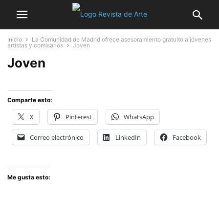
Inicio
La Comunidad de Madrid ofrece asesoramiento gratuito a jóvenes
artistas y comisarios
Joven
Joven
Comparte esto:
X
Pinterest
WhatsApp
Correo electrónico
LinkedIn
Facebook
Me gusta esto: