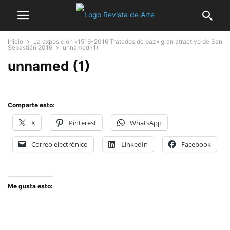
Inicio
La exposición «1516-2016 Tratados de paz» gran atractivo de San
Sebastián 2016
unnamed (1)
unnamed (1)
Comparte esto:
X
Pinterest
WhatsApp
Correo electrónico
LinkedIn
Facebook
Me gusta esto: