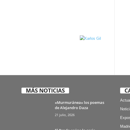
MÁS NOTICIAS
C
Actua
«Murmuránea» los poemas
de Alejandro Daza
Notic
21 julio, 2026
Expos
Madri