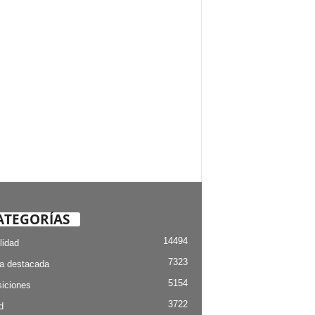
ATEGORÍAS
14494
lidad
7323
ia destacada
5154
iciones
3722
d