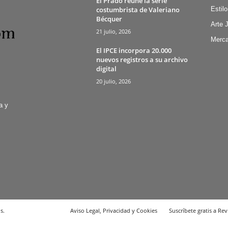
El Prado reúne la serie
costumbrista de Valeriano
Estilo
Bécquer
Arte 
21 julio, 2026
Merca
El IPCE incorpora 20.000
nuevos registros a su archivo
digital
20 julio, 2026
a y
s.
Aviso Legal, Privacidad y Cookies
Suscríbete gratis a Rev