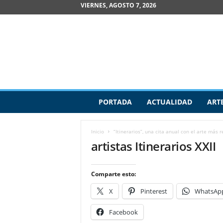
VIERNES, AGOSTO 7, 2026
R
PORTADA
ACTUALIDAD
ART
e
v
i
Inicio
“Itinerarios”, una cita anual con el arte más 
s
artistas Itinerarios XXII
t
a
d
Comparte esto:
e
A
X
Pinterest
WhatsAp
r
t
Facebook
e