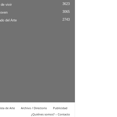
3623
 de vivir
3065
Joven
2743
do del Arte
ista de Arte
Archivo / Directorio
Publicidad
¿Quiénes somos? – Contacto