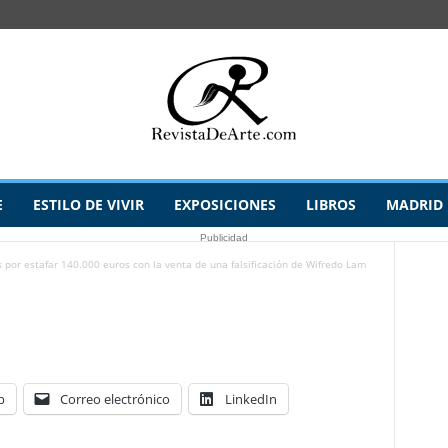
E
ESTILO DE VIVIR
EXPOSICIONES
LIBROS
MADRID
Publicidad
 por estafar 140.000 euros con la venta de una falsificación de Wifredo Lam
p
Correo electrónico
LinkedIn