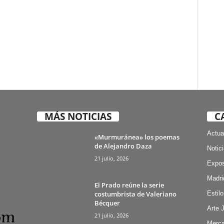
MÁS NOTICIAS
C
Actua
«Murmuránea» los poemas
de Alejandro Daza
Notic
21 julio, 2026
Expos
Madri
El Prado reúne la serie
costumbrista de Valeriano
Estilo
Bécquer
Arte 
21 julio, 2026
Merca