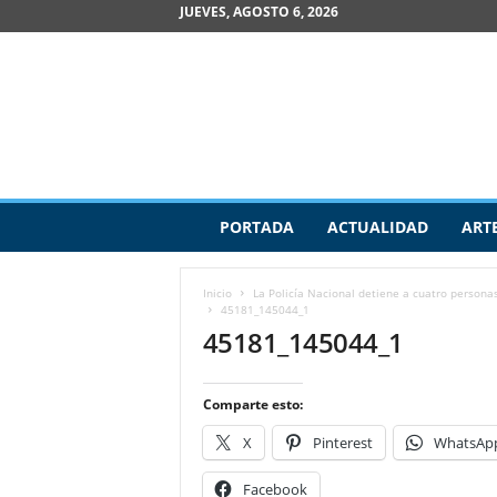
JUEVES, AGOSTO 6, 2026
R
PORTADA
ACTUALIDAD
ART
e
v
i
Inicio
La Policía Nacional detiene a cuatro personas
s
45181_145044_1
t
45181_145044_1
a
d
e
Comparte esto:
A
X
Pinterest
WhatsAp
r
t
Facebook
e