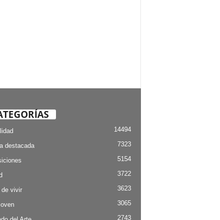
ATEGORÍAS
14494
lidad
7323
ia destacada
5154
iciones
3722
d
3623
 de vivir
3065
Joven
2743
do del Arte