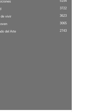
5154
iciones
3722
d
3623
 de vivir
3065
Joven
2743
do del Arte