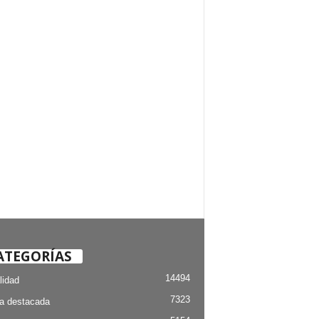
ATEGORÍAS
14494
lidad
7323
ia destacada