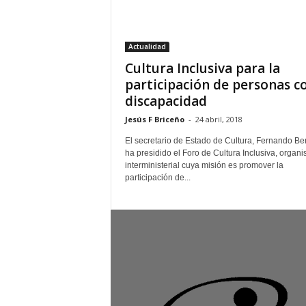
–
L
o
Actualidad
g
Cultura Inclusiva para la
o
p
participación de personas c
r
discapacidad
e
Jesús F Briceño
-
24 abril, 2018
s
s
El secretario de Estado de Cultura, Fernando Be
ha presidido el Foro de Cultura Inclusiva, organ
interministerial cuya misión es promover la
participación de...