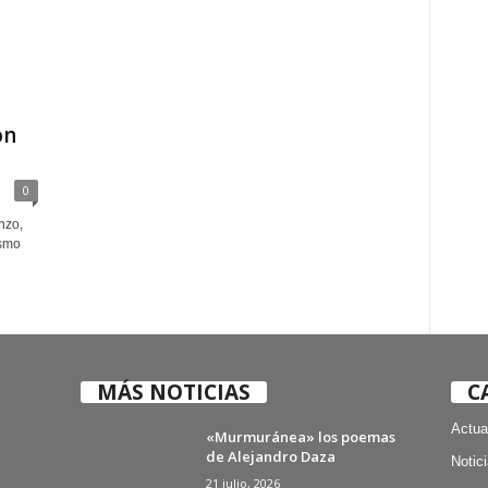
on
0
nzo,
ismo
MÁS NOTICIAS
C
Actua
«Murmuránea» los poemas
de Alejandro Daza
Notic
21 julio, 2026