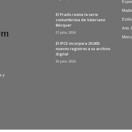
Expos
Madri
El Prado reúne la serie
costumbrista de Valeriano
Estilo
Bécquer
Arte 
21 julio, 2026
Merca
El IPCE incorpora 20.000
nuevos registros a su archivo
digital
20 julio, 2026
a y