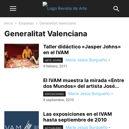
Inicio
Etiquetas
Generalitat Valenciana
Generalitat Valenciana
Taller didáctico «Jasper Johns»
en el IVAM
María Jesús Burgueño
-
ARTE JOVEN
9 febrero, 2011
El IVAM muestra la mirada «Entre
dos Mundos» del artista José...
María Jesús Burgueño
-
EXPOSICIONES
8 septiembre, 2010
Las exposiciones en el IVAM
hasta septiembre de 2010
María Jesús Burgueño
-
ACTUALIDAD