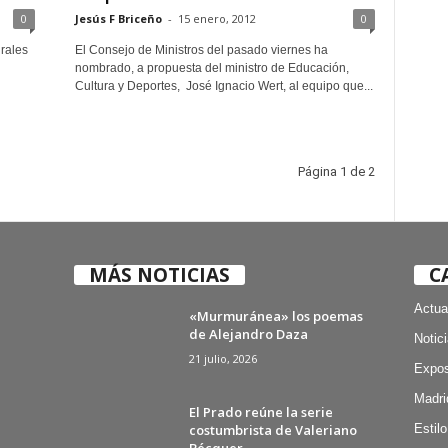
0
Jesús F Briceño
-
15 enero, 2012
0
urales
El Consejo de Ministros del pasado viernes ha
nombrado, a propuesta del ministro de Educación,
Cultura y Deportes, José Ignacio Wert, al equipo que...
Página 1 de 2
MÁS NOTICIAS
C
Actua
«Murmuránea» los poemas
de Alejandro Daza
Notic
21 julio, 2026
Expos
Madri
El Prado reúne la serie
costumbrista de Valeriano
Estilo
Bécquer