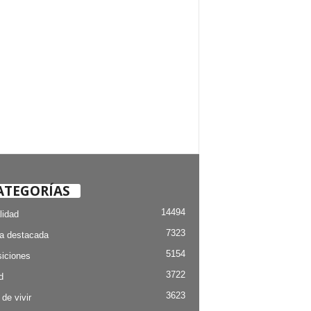
ATEGORÍAS
14494
lidad
7323
ia destacada
5154
iciones
3722
d
3623
 de vivir