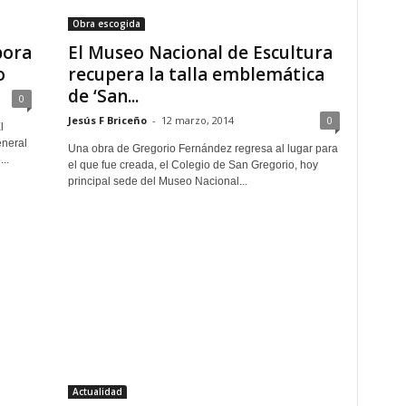
Obra escogida
pora
El Museo Nacional de Escultura
o
recupera la talla emblemática
de ‘San...
0
Jesús F Briceño
-
12 marzo, 2014
0
l
eneral
Una obra de Gregorio Fernández regresa al lugar para
..
el que fue creada, el Colegio de San Gregorio, hoy
principal sede del Museo Nacional...
Actualidad