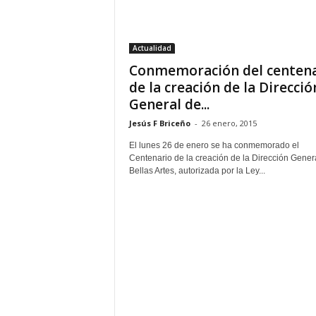
–
L
o
Actualidad
g
Conmemoración del centena
o
p
de la creación de la Direcció
r
General de...
e
Jesús F Briceño
-
26 enero, 2015
s
s
El lunes 26 de enero se ha conmemorado el
Centenario de la creación de la Dirección Gener
Bellas Artes, autorizada por la Ley...