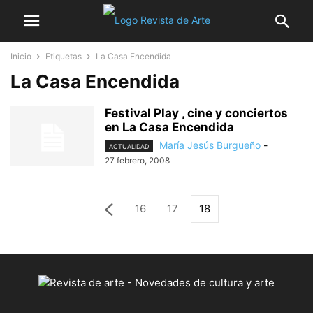
Inicio
Etiquetas
La Casa Encendida
La Casa Encendida
Festival Play , cine y conciertos
en La Casa Encendida
María Jesús Burgueño
-
ACTUALIDAD
27 febrero, 2008
16
17
18