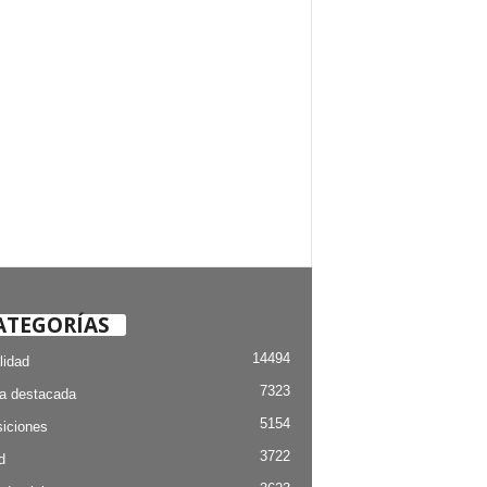
ATEGORÍAS
14494
lidad
7323
ia destacada
5154
iciones
3722
d