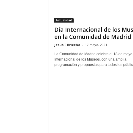
–
L
o
Actualidad
g
Día Internacional de los Mu
o
p
en la Comunidad de Madrid
r
Jesús F Briceño
-
17 mayo, 2021
e
s
La Comunidad de Madrid celebra el 18 de mayo,
Internacional de los Museos, con una amplia
s
programación y propuestas para todos los público