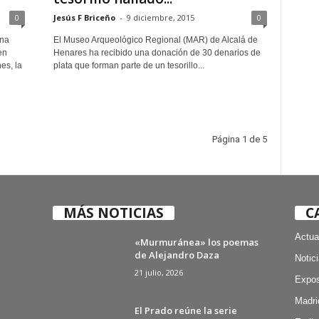
0
Jesús F Briceño
-
9 diciembre, 2015
0
ina
El Museo Arqueológico Regional (MAR) de Alcalá de
en
Henares ha recibido una donación de 30 denarios de
es, la
plata que forman parte de un tesorillo...
Página 1 de 5
MÁS NOTICIAS
C
Actua
«Murmuránea» los poemas
de Alejandro Daza
Notic
21 julio, 2026
Expos
Madri
El Prado reúne la serie