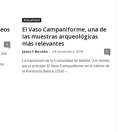
Actualidad
seos
El Vaso Campaniforme, una de
las muestras arqueológicas
más relevantes
0
Jesús F Briceño
-
24 noviembre, 2019
0
 Día
La exposición de la Comunidad de Madrid ‘¡Un brindis
s,...
por el príncipe! El Vaso Campaniforme en el interior de
la Península Ibérica (2500 –...