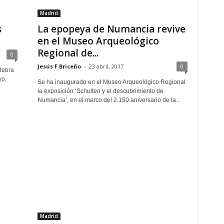
Madrid
s
La epopeya de Numancia revive
en el Museo Arqueológico
Regional de...
0
Jesús F Briceño
-
23 abril, 2017
0
lebra
yo,
Se ha inaugurado en el Museo Arqueológico Regional
la exposición ‘Schulten y el descubrimiento de
Numancia’, en el marco del 2.150 aniversario de la...
Madrid