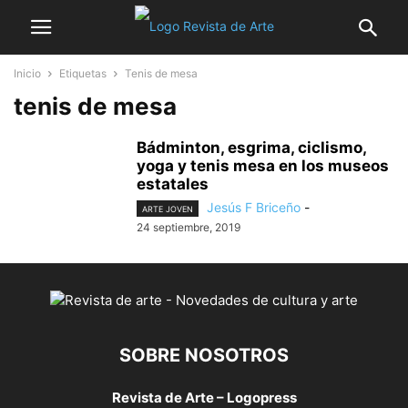
Inicio
Etiquetas
Tenis de mesa
tenis de mesa
Bádminton, esgrima, ciclismo,
yoga y tenis mesa en los museos
estatales
Jesús F Briceño
-
ARTE JOVEN
24 septiembre, 2019
SOBRE NOSOTROS
Revista de Arte – Logopress