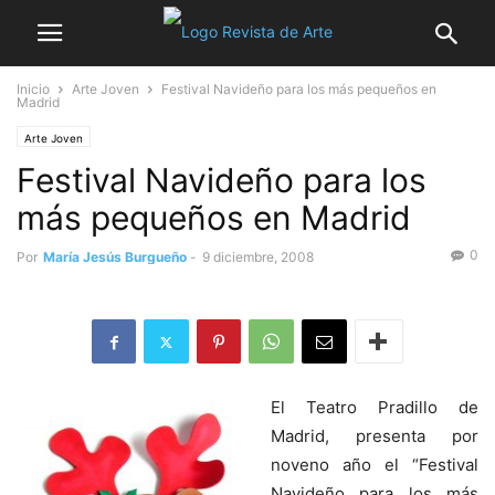
Inicio
Arte Joven
Festival Navideño para los más pequeños en
Madrid
Arte Joven
Festival Navideño para los
más pequeños en Madrid
0
Por
María Jesús Burgueño
-
9 diciembre, 2008
El Teatro Pradillo de
Madrid, presenta por
noveno año el “Festival
Navideño para los más