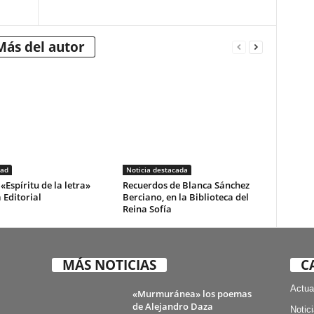
Más del autor
dad
Noticia destacada
«Espíritu de la letra»
Recuerdos de Blanca Sánchez
 Editorial
Berciano, en la Biblioteca del
Reina Sofía
MÁS NOTICIAS
C
Actua
«Murmuránea» los poemas
de Alejandro Daza
Notic