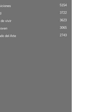
5154
iciones
3722
d
3623
 de vivir
3065
Joven
2743
do del Arte