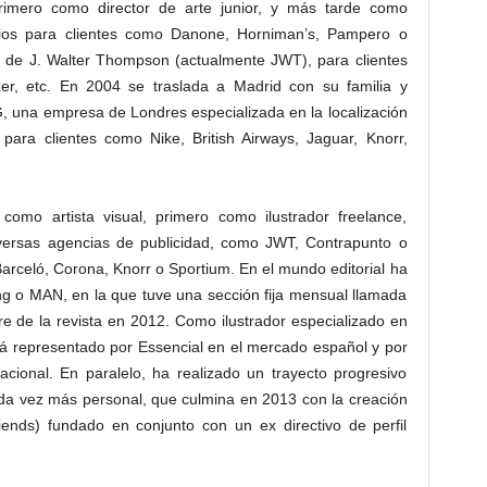
rimero como director de arte junior, y más tarde como
arios para clientes como Danone, Horniman’s, Pampero o
po de J. Walter Thompson (actualmente JWT), para clientes
er, etc. En 2004 se traslada a Madrid con su familia y
, una empresa de Londres especializada en la localización
para clientes como Nike, British Airways, Jaguar, Knorr,
omo artista visual, primero como ilustrador freelance,
iversas agencias de publicidad, como JWT, Contrapunto o
rceló, Corona, Knorr o Sportium. En el mundo editorial ha
ing o MAN, en la que tuve una sección fija mensual llamada
e de la revista en 2012. Como ilustrador especializado en
stá representado por Essencial en el mercado español y por
acional. En paralelo, ha realizado un trayecto progresivo
cada vez más personal, que culmina en 2013 con la creación
iends) fundado en conjunto con un ex directivo de perfil