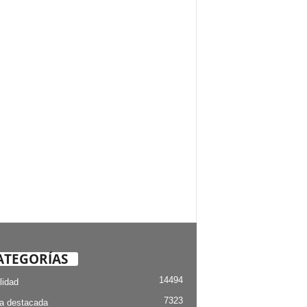
ATEGORÍAS
14494
lidad
7323
ia destacada