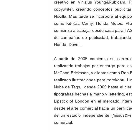
creativo en Vinizius Young&Rubicam. P
copywriter, creando conceptos publicit
Nocilla. Más tarde se incorpora al equi
como Kit-Kat, Camy, Honda Motos, Pfiz
comienza a trabajar desde casa para TAG
de campañas de publicidad, trabajando 
Honda, Dove…
A partir de 2005 comienza su carrera c
realizando trabajos por encargo para d
McCann Ericksson, y clientes como Ron Ba
realizado ilustraciones para Yorokobu, L
Nube de Tags, desde 2009 hasta el cierr
tipografías hechas a mano y lettering, e
Lipstick of London en el mercado intern
desde el arte comercial hacia un perfil 
de un estudio independiente (Yissus&Fr
comercial.