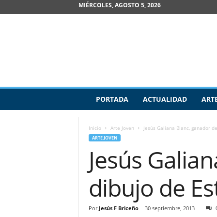
MIÉRCOLES, AGOSTO 5, 2026
R
PORTADA
ACTUALIDAD
ART
e
v
i
Inicio
Arte Joven
Jesús Galiana Blanc, ganador d
s
ARTE JOVEN
t
Jesús Galian
a
d
e
dibujo de E
A
r
t
Por
Jesús F Briceño
-
30 septiembre, 2013
e