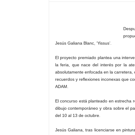
–
L
o
g
Despu
o
p
propue
r
Jesús Galiana Blanc, ‘Yissus’.
e
s
El proyecto premiado plantea una interve
s
la feria, que nace del interés por la 
absolutamente enfocada en la carretera
recuerdos y reflexiones inconexas que con
ADAM.
El concurso está planteado en estrecha 
dibujo contemporáneo y obra sobre el pa
del 10 al 13 de octubre.
Jesús Galiana, tras licenciarse en pintu