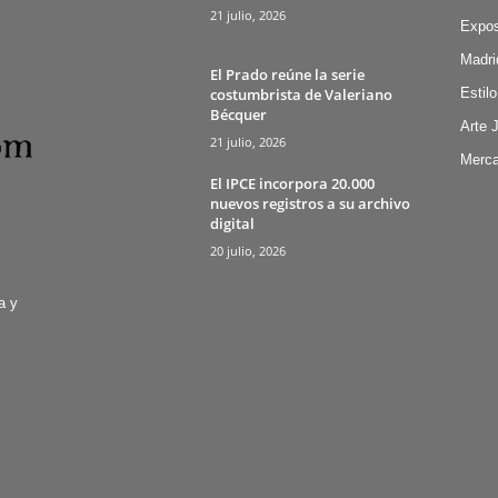
21 julio, 2026
Expos
Madri
El Prado reúne la serie
costumbrista de Valeriano
Estilo
Bécquer
Arte 
21 julio, 2026
Merca
El IPCE incorpora 20.000
nuevos registros a su archivo
digital
20 julio, 2026
a y