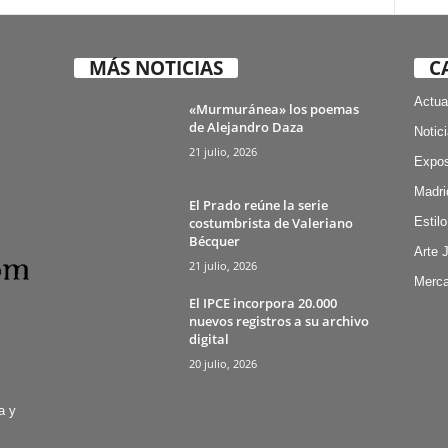
MÁS NOTICIAS
C
Actua
«Murmuránea» los poemas
de Alejandro Daza
Notic
21 julio, 2026
Expos
Madri
El Prado reúne la serie
costumbrista de Valeriano
Estilo
Bécquer
Arte 
21 julio, 2026
Merca
El IPCE incorpora 20.000
nuevos registros a su archivo
digital
20 julio, 2026
a y