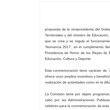
–
L
o
g
o
p
propuesta de la vicepresidenta del Gobie
r
Territoriales y del ministro de Educación
e
que se crea y se regula el funcionami
s
‘Numancia 2017’, en el cumplimiento del
s
Presidencia de Honor de los Reyes de E
Educación, Cultura y Deporte.
Esta conmemoración tiene carácter de ‘a
ofrece unos amplios incentivos y beneficio
realización de actividades como en la di
La Comisión tiene por objeto programar, 
cabo por las Administraciones Publicas
celebren para la conmemoración de esta e