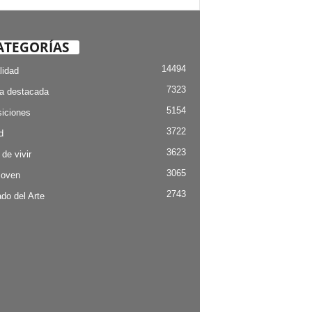
ATEGORÍAS
14494
lidad
7323
ia destacada
5154
iciones
3722
d
3623
 de vivir
3065
Joven
2743
do del Arte