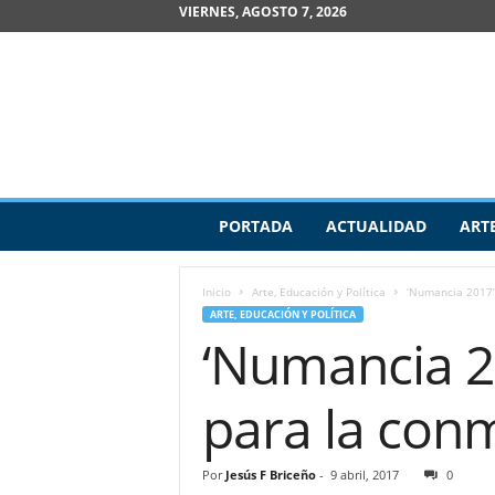
VIERNES, AGOSTO 7, 2026
R
PORTADA
ACTUALIDAD
ART
e
v
i
Inicio
Arte, Educación y Política
‘Numancia 2017’
s
ARTE, EDUCACIÓN Y POLÍTICA
t
‘Numancia 2
a
d
e
para la co
A
r
t
Por
Jesús F Briceño
-
9 abril, 2017
0
e