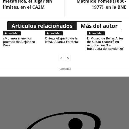
metafísica, el lugar sin
Mathilde Pomès (1886-
límites, en el CA2M
1977), en la BNE
Artículos relacionados
Más del autor
Actualidad
Actualidad
Actualidad
«Murmuránea» los
Ortega «Espíritu de la
El Museo de Bellas Artes
poemas de Alejandro
letra» Alianza Editorial
de Bilbao reabrirá en
Daza
octubre con “La
búsqueda del comienzo”
Publicidad