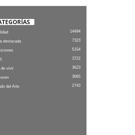
ATEGORÍAS
14494
lidad
7323
ia destacada
5154
iciones
3722
d
3623
 de vivir
3065
Joven
2743
do del Arte