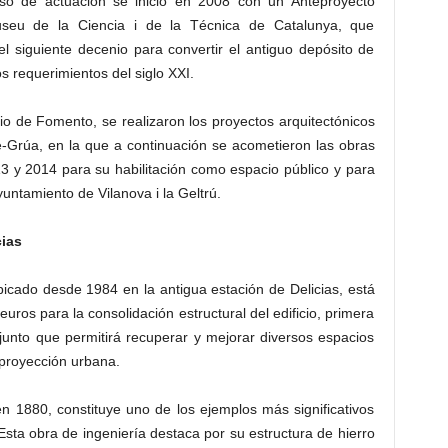
eso de actuación se inició en 2008 con un Anteproyecto
seu de la Ciencia i de la Técnica de Catalunya, que
el siguiente decenio para convertir el antiguo depósito de
s requerimientos del siglo XXI.
io de Fomento, se realizaron los proyectos arquitectónicos
-Grúa, en la que a continuación se acometieron las obras
13 y 2014 para su habilitación como espacio público y para
untamiento de Vilanova i la Geltrú.
cias
bicado desde 1984 en la antigua estación de Delicias, está
euros para la consolidación estructural del edificio, primera
njunto que permitirá recuperar y mejorar diversos espacios
 proyección urbana.
en 1880, constituye uno de los ejemplos más significativos
. Esta obra de ingeniería destaca por su estructura de hierro