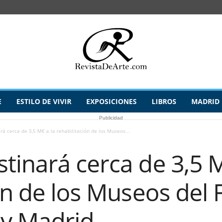
E
ESTILO DE VIVIR
EXPOSICIONES
LIBROS
MADRID
Publicidad
á cerca de 3,5 M€ a la rehabilitación de los Museos...
inará cerca de 3,5 M
ón de los Museos del F
 y Madrid