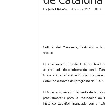
–
L
Por
Jesús F Briceño
-
18 octubre, 2015
0
o
g
o
p
r
e
s
Cultural del Ministerio, destinado a la
s
artístico.
El Secretario de Estado de Infraestructu
un protocolo de colaboración con la Fun
financiará la rehabilitación de una parte
Cataluña a través del programa del 1,5% C
El Ministerio, en cumplimiento de la Ley
presupuestario para la realización de 
Histórico Español financiado con el 1