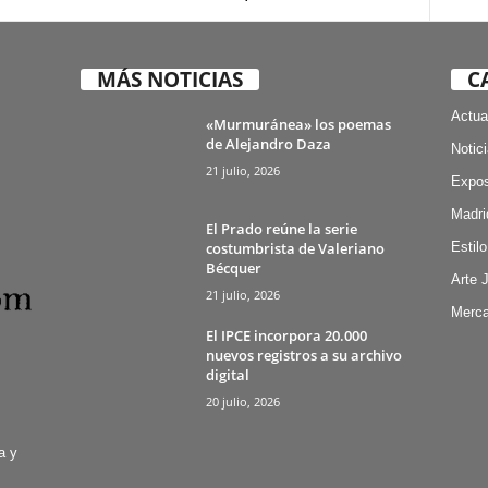
MÁS NOTICIAS
C
Actua
«Murmuránea» los poemas
de Alejandro Daza
Notic
21 julio, 2026
Expos
Madri
El Prado reúne la serie
costumbrista de Valeriano
Estilo
Bécquer
Arte 
21 julio, 2026
Merca
El IPCE incorpora 20.000
nuevos registros a su archivo
digital
20 julio, 2026
a y