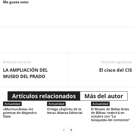
Me gusta esto:
Artículo anterior
Artículo siguiente
LA AMPLIACIÓN DEL
El cisco del CIS
MUSEO DEL PRADO
Artículos relacionados
Más del autor
Actualidad
Actualidad
Actualidad
«Murmuránea» los
Ortega «Espíritu de la
El Museo de Bellas Artes
poemas de Alejandro
letra» Alianza Editorial
de Bilbao reabrirá en
Daza
octubre con “La
búsqueda del comienzo”