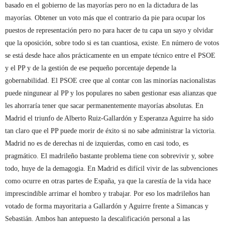
basado en el gobierno de las mayorías pero no en la dictadura de las
mayorías. Obtener un voto más que el contrario da pie para ocupar los
puestos de representación pero no para hacer de tu capa un sayo y olvidar
que la oposición, sobre todo si es tan cuantiosa, existe. En número de votos
se está desde hace años prácticamente en un empate técnico entre el PSOE
y el PP y de la gestión de ese pequeño porcentaje depende la
gobernabilidad. El PSOE cree que al contar con las minorías nacionalistas
puede ningunear al PP y los populares no saben gestionar esas alianzas que
les ahorraría tener que sacar permanentemente mayorías absolutas. En
Madrid el triunfo de Alberto Ruiz-Gallardón y Esperanza Aguirre ha sido
tan claro que el PP puede morir de éxito si no sabe administrar la victoria.
Madrid no es de derechas ni de izquierdas, como en casi todo, es
pragmático. El madrileño bastante problema tiene con sobrevivir y, sobre
todo, huye de la demagogia. En Madrid es difícil vivir de las subvenciones
como ocurre en otras partes de España, ya que la carestía de la vida hace
imprescindible arrimar el hombro y trabajar. Por eso los madrileños han
votado de forma mayoritaria a Gallardón y Aguirre frente a Simancas y
Sebastián. Ambos han antepuesto la descalificación personal a las