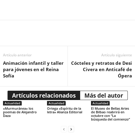
Artículo anterior
Artículo siguiente
Animación infantil y taller
Cócteles y retratos de Desi
para jóvenes en el Reina
Civera en Anticafé de
Sofía
Ópera
Artículos relacionados
Más del autor
Actualidad
Actualidad
Actualidad
«Murmuránea» los
Ortega «Espíritu de la
El Museo de Bellas Artes
poemas de Alejandro
letra» Alianza Editorial
de Bilbao reabrirá en
Daza
octubre con “La
búsqueda del comienzo”