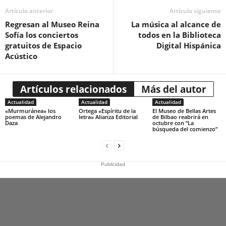
Artículo anterior
Artículo siguiente
Regresan al Museo Reina
La música al alcance de
Sofía los conciertos
todos en la Biblioteca
gratuitos de Espacio
Digital Hispánica
Acústico
Artículos relacionados
Más del autor
Actualidad
Actualidad
Actualidad
«Murmuránea» los
Ortega «Espíritu de la
El Museo de Bellas Artes
poemas de Alejandro
letra» Alianza Editorial
de Bilbao reabrirá en
Daza
octubre con “La
búsqueda del comienzo”
Publicidad