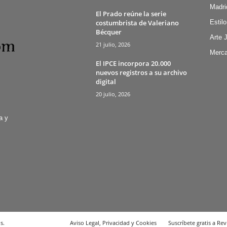
Madri
El Prado reúne la serie
costumbrista de Valeriano
Estilo
Bécquer
Arte 
21 julio, 2026
Merca
El IPCE incorpora 20.000
nuevos registros a su archivo
digital
20 julio, 2026
a y
s.
Aviso Legal, Privacidad y Cookies
Suscríbete gratis a Rev