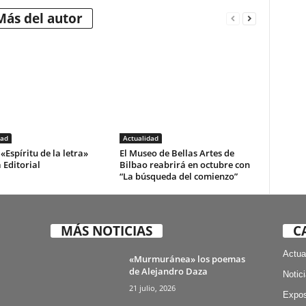
Más del autor
dad
Actualidad
«Espíritu de la letra»
El Museo de Bellas Artes de
 Editorial
Bilbao reabrirá en octubre con
“La búsqueda del comienzo”
MÁS NOTICIAS
C
Actua
«Murmuránea» los poemas
de Alejandro Daza
Notic
21 julio, 2026
Expos