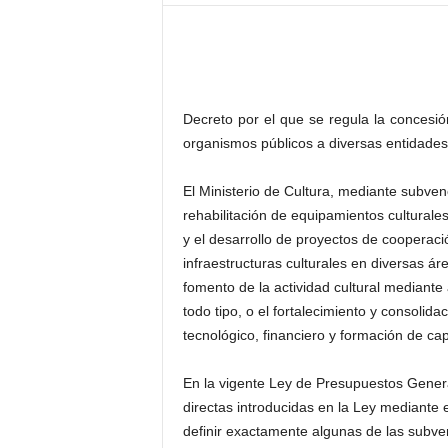
–
L
o
g
o
p
Decreto por el que se regula la concesió
r
organismos públicos a diversas entidades e
e
s
El Ministerio de Cultura, mediante subven
s
rehabilitación de equipamientos culturale
y el desarrollo de proyectos de cooperació
infraestructuras culturales en diversas áre
fomento de la actividad cultural mediante 
todo tipo, o el fortalecimiento y consolida
tecnológico, financiero y formación de ca
En la vigente Ley de Presupuestos Gener
directas introducidas en la Ley mediante
definir exactamente algunas de las subven