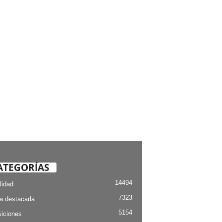
ATEGORÍAS
14494
lidad
7323
ia destacada
5154
iciones