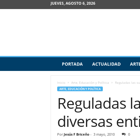
JUEVES, AGOSTO 6, 2026
R
PORTADA
ACTUALIDAD
ART
e
v
i
Inicio
Arte, Educación y Política
Reguladas las su
s
ARTE, EDUCACIÓN Y POLÍTICA
t
Reguladas la
a
d
e
diversas ent
A
r
t
Por
Jesús F Briceño
-
3 mayo, 2010
0
e