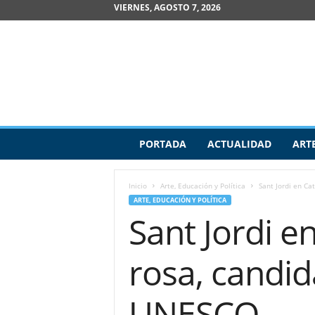
VIERNES, AGOSTO 7, 2026
R
PORTADA
ACTUALIDAD
ART
e
v
i
Inicio
Arte, Educación y Política
Sant Jordi en Cat
s
ARTE, EDUCACIÓN Y POLÍTICA
t
Sant Jordi en
a
d
e
rosa, candid
A
r
t
UNESCO
e