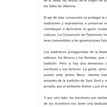
de la Sibila, las fiestas de la Virgen de 
las fallas de Valencia.
El eje de esta convención es proteger la d
tradiciones y expresiones a preservar
contribuyan a demostrar el genio cread
culturas. La Convención de Patrimonio Inm
sean transmitidas a las generaciones futu
Los auténticos protagonistas de la fiest
editores, los libreros y los floristas, qu
tradición. Pero si hay dos elementos 
escritores y sus lectores. La gente, tant
puesto ante tantos libros: clientes ha
amantes de la tradición de Sant Jordi y v
jornada, por el ambiente festivo y por el es
Y, por otro lado, los escritores son tamb
de los incentivos era tener una dedicat