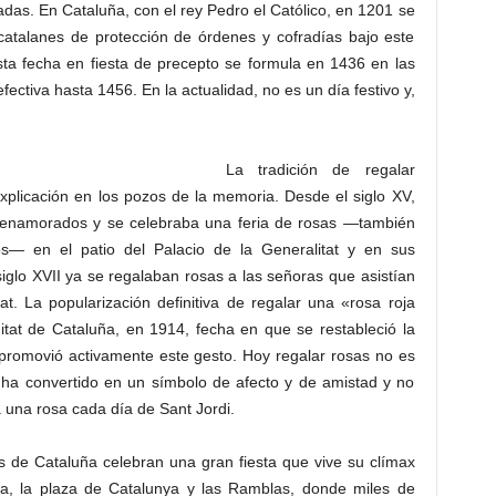
adas. En Cataluña, con el rey Pedro el Católico, en 1201 se
 catalanes de protección de órdenes y cofradías bajo este
sta fecha en fiesta de precepto se formula en 1436 en las
fectiva hasta 1456. En la actualidad, no es un día festivo y,
La tradición de regalar
xplicación en los pozos de la memoria. Desde el siglo XV,
os enamorados y se celebraba una feria de rosas —también
s— en el patio del Palacio de la Generalitat y en sus
siglo XVII ya se regalaban rosas a las señoras que asistían
at. La popularización definitiva de regalar una «rosa roja
tat de Cataluña, en 1914, fecha en que se restableció la
e promovió activamente este gesto. Hoy regalar rosas no es
 ha convertido en un símbolo de afecto y de amistad y no
 una rosa cada día de Sant Jordi.
es de Cataluña celebran una gran fiesta que vive su clímax
a, la plaza de Catalunya y las Ramblas, donde miles de