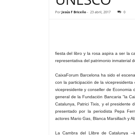
–
L
Por
Jesús F Briceño
-
23 abril, 2017
0
o
g
o
p
r
e
fiesta del libro y la rosa aspira a ser la 
s
representativa del patrimonio inmaterial
s
CaixaForum Barcelona ha sido el escena
con la participación de la vicepresiden
vicepresidente y conseller de Economia de
general de la Fundación Bancaria ”la Ca
Catalunya, Patrici Tixis, y el presidente
presentado por la periodista Pepa Fer
actores Mario Gas, Blanca Marsillach y Ab
La Cambra del Llibre de Catalunya –ins