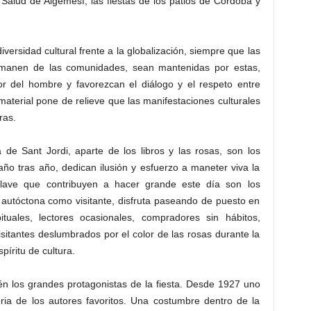
la Salud de Algemesí, las fiestas de los patios de Córdoba y
iversidad cultural frente a la globalización, siempre que las
 emanen de las comunidades, sean mantenidas por estas,
or del hombre y favorezcan el diálogo y el respeto entre
aterial pone de relieve que las manifestaciones culturales
ras.
a de Sant Jordi, aparte de los libros y las rosas, son los
e, año tras año, dedican ilusión y esfuerzo a maneter viva la
clave que contribuyen a hacer grande este día son los
o autóctona como visitante, disfruta paseando de puesto en
bituales, lectores ocasionales, compradores sin hábitos,
isitantes deslumbrados por el color de las rosas durante la
píritu de cultura.
ién los grandes protagonistas de la fiesta. Desde 1927 uno
oria de los autores favoritos. Una costumbre dentro de la