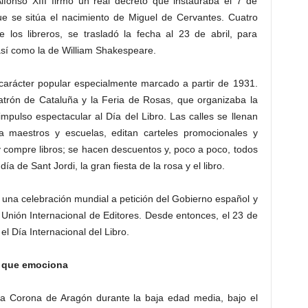
lfonso XIII firmó un real decreto que instauraba el 7 de
ue se sitúa el nacimiento de Miguel de Cervantes. Cuatro
 los libreros, se trasladó la fecha al 23 de abril, para
sí como la de William Shakespeare.
 carácter popular especialmente marcado a partir de 1931.
Patrón de Cataluña y la Feria de Rosas, que organizaba la
mpulso espectacular al Día del Libro. Las calles se llenan
 a maestros y escuelas, editan carteles promocionales y
y compre libros; se hacen descuentos y, poco a poco, todos
a de Sant Jordi, la gran fiesta de la rosa y el libro.
una celebración mundial a petición del Gobierno español y
 Unión Internacional de Editores. Desde entonces, el 23 de
l Día Internacional del Libro.
ta que emociona
 la Corona de Aragón durante la baja edad media, bajo el