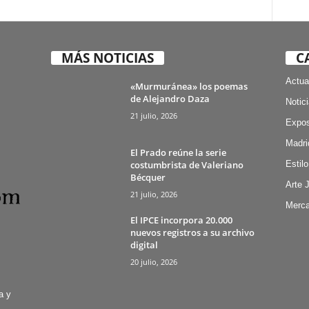
MÁS NOTICIAS
C
Actua
«Murmuránea» los poemas
de Alejandro Daza
Notic
21 julio, 2026
Expos
Madri
El Prado reúne la serie
costumbrista de Valeriano
Estilo
Bécquer
Arte 
21 julio, 2026
Merca
El IPCE incorpora 20.000
nuevos registros a su archivo
digital
20 julio, 2026
a y