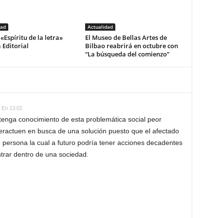
dad
Actualidad
«Espíritu de la letra»
El Museo de Bellas Artes de
 Editorial
Bilbao reabrirá en octubre con
“La búsqueda del comienzo”
 En 13:02
tenga conocimiento de esta problemática social peor
ractuen en busca de una solución puesto que el afectado
de persona la cual a futuro podría tener acciones decadentes
ntrar dentro de una sociedad.