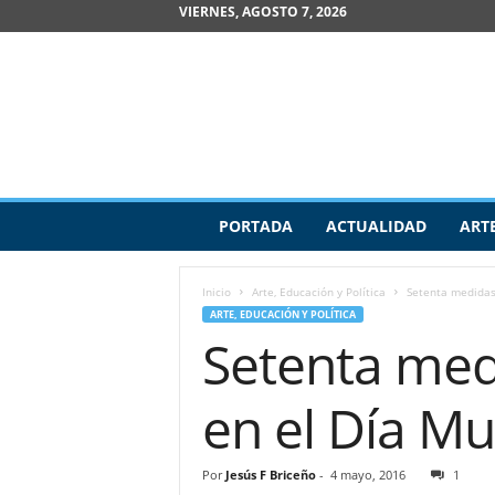
VIERNES, AGOSTO 7, 2026
R
PORTADA
ACTUALIDAD
ART
e
v
i
Inicio
Arte, Educación y Política
Setenta medidas 
s
ARTE, EDUCACIÓN Y POLÍTICA
t
Setenta medi
a
d
e
en el Día Mu
A
r
t
Por
Jesús F Briceño
-
4 mayo, 2016
1
e