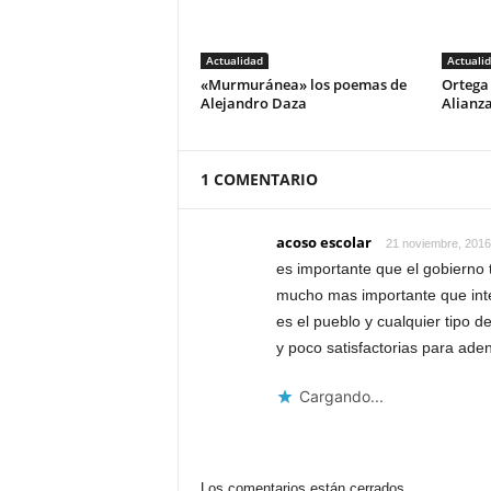
Actualidad
Actuali
«Murmuránea» los poemas de
Ortega 
Alejandro Daza
Alianza
1 COMENTARIO
acoso escolar
21 noviembre, 2016
es importante que el gobierno 
mucho mas importante que inte
es el pueblo y cualquier tipo 
y poco satisfactorias para ade
Cargando...
Los comentarios están cerrados.