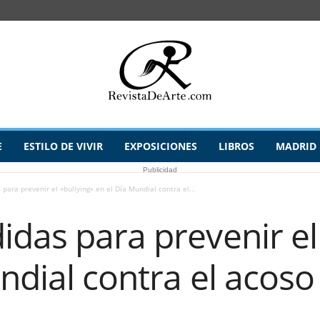
E
ESTILO DE VIVIR
EXPOSICIONES
LIBROS
MADRID
Publicidad
para prevenir el «bullying» en el Día Mundial contra el...
das para prevenir el
ndial contra el acoso