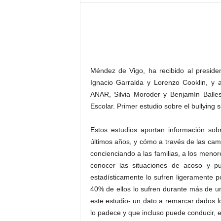
–
L
o
g
o
p
r
Méndez de Vigo, ha recibido al preside
e
Ignacio Garralda y Lorenzo Cooklin, y 
s
ANAR, Silvia Moroder y Benjamín Balles
s
Escolar. Primer estudio sobre el bullying 
Estos estudios aportan información so
últimos años, y cómo a través de las ca
concienciando a las familias, a los meno
conocer las situaciones de acoso y pu
estadísticamente lo sufren ligeramente p
40% de ellos lo sufren durante más de u
este estudio- un dato a remarcar dados l
lo padece y que incluso puede conducir, e