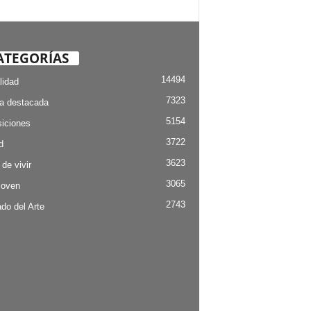
ATEGORÍAS
14494
lidad
7323
ia destacada
5154
iciones
3722
d
3623
 de vivir
3065
Joven
2743
do del Arte