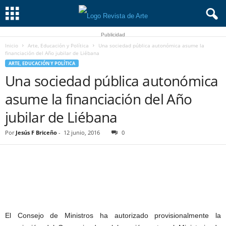
Publicidad
Inicio
Arte, Educación y Política
Una sociedad pública autonómica asume la
financiación del Año jubilar de Liébana
ARTE, EDUCACIÓN Y POLÍTICA
Una sociedad pública autonómica
asume la financiación del Año
jubilar de Liébana
Por
Jesús F Briceño
-
12 junio, 2016
0
El Consejo de Ministros ha autorizado provisionalmente la