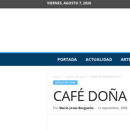
VIERNES, AGOSTO 7, 2026
R
PORTADA
ACTUALIDAD
ART
e
v
i
Inicio
Estilo de vivir
CAFÉ DOÑA MANUELA
s
ESTILO DE VIVIR
t
CAFÉ DOÑA
a
d
e
Por
María Jesús Burgueño
-
12 septiembre, 2006
A
r
t
e