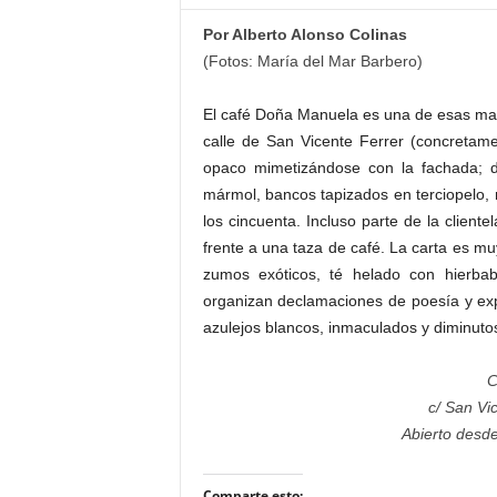
–
Por Alberto Alonso Colinas
L
(Fotos:
María del Mar Barbero)
o
g
o
El café Doña Manuela es una de esas mar
p
calle de San Vicente Ferrer (concretame
r
opaco mimetizándose con la fachada; d
e
mármol, bancos tapizados en terciopelo, m
s
los cincuenta. Incluso parte de la client
s
frente a una taza de café. La carta es muy
zumos exóticos, té helado con hierbab
organizan declamaciones de poesía y exp
azulejos blancos, inmaculados y diminutos
C
c/ San Vi
Abierto desde 
Comparte esto: