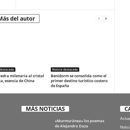
Más del autor
 destacada
Noticia destacada
iedra milenaria al cristal
Benidorm se consolida como el
ta, esencia de China
primer destino turístico costero
de España
MÁS NOTICIAS
C
Actua
«Murmuránea» los poemas
de Alejandro Daza
Notic