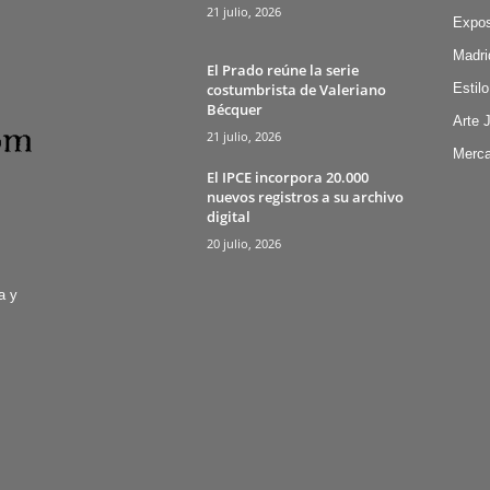
21 julio, 2026
Expos
Madri
El Prado reúne la serie
costumbrista de Valeriano
Estilo
Bécquer
Arte 
21 julio, 2026
Merca
El IPCE incorpora 20.000
nuevos registros a su archivo
digital
20 julio, 2026
a y