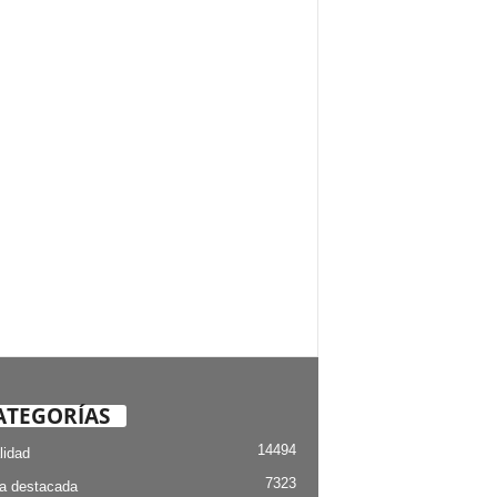
ATEGORÍAS
14494
lidad
7323
ia destacada