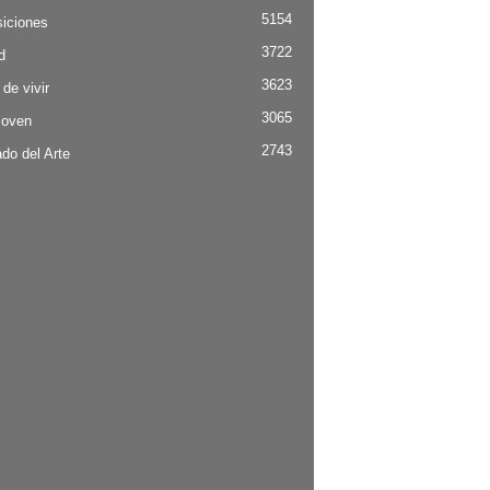
5154
iciones
3722
d
3623
 de vivir
3065
Joven
2743
do del Arte