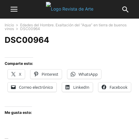
Inicio
Edades del Hombre. Exaltación del “Aqua” en tierra de buenos
vinos
DSC00964
DSC00964
Comparte esto:
X
Pinterest
WhatsApp
Correo electrónico
LinkedIn
Facebook
Me gusta esto: