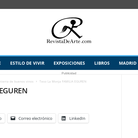
E
ESTILO DE VIVIR
EXPOSICIONES
LIBROS
MADRID
Publicidad
tierra de buenos vinos
Teso La Monja FAMILIA EGUREN
A EGUREN
p
Correo electrónico
LinkedIn