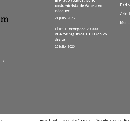
El Prado reúne la serie
costumbrista de Valeriano
Estilo
Bécquer
Arte 
21 julio, 2026
Merca
El IPCE incorpora 20.000
nuevos registros a su archivo
digital
20 julio, 2026
a y
s.
Aviso Legal, Privacidad y Cookies
Suscríbete gratis a Rev