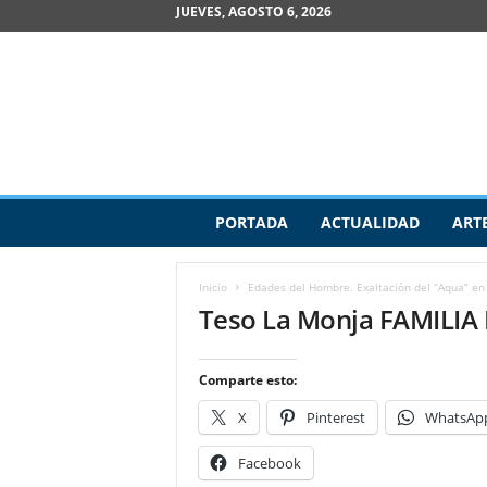
JUEVES, AGOSTO 6, 2026
R
PORTADA
ACTUALIDAD
ART
e
v
i
Inicio
Edades del Hombre. Exaltación del “Aqua” en 
s
Teso La Monja FAMILI
t
a
d
Comparte esto:
e
A
X
Pinterest
WhatsAp
r
t
Facebook
e