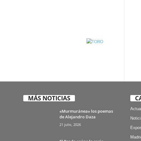
MÁS NOTICIAS
C
Actua
«Murmuránea» los poemas
de Alejandro Daza
Notic
21 julio, 2026
Expos
Madri