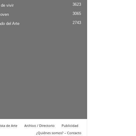
3623
 de vivir
3065
Joven
2743
do del Arte
ista de Arte
Archivo / Directorio
Publicidad
¿Quiénes somos? – Contacto