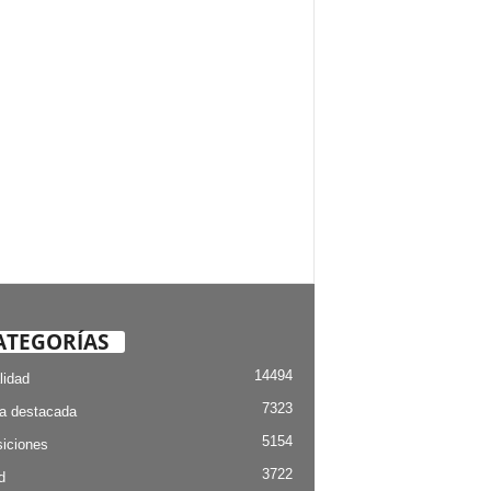
ATEGORÍAS
14494
lidad
7323
ia destacada
5154
iciones
3722
d