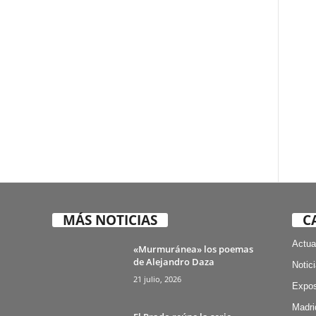
MÁS NOTICIAS
C
Actua
«Murmuránea» los poemas
de Alejandro Daza
Notic
21 julio, 2026
Expos
Madri