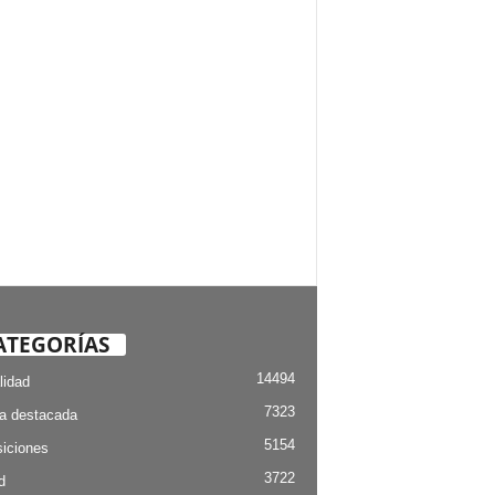
ATEGORÍAS
14494
lidad
7323
ia destacada
5154
iciones
3722
d