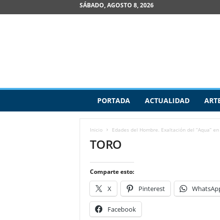
SÁBADO, AGOSTO 8, 2026
R
PORTADA
ACTUALIDAD
ART
e
v
i
Inicio
Edades del Hombre. Exaltación del “Aqua” en 
s
TORO
t
a
d
Comparte esto:
e
A
X
Pinterest
WhatsAp
r
t
Facebook
e