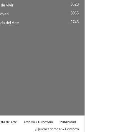
3623
 de vivir
3065
Joven
2743
do del Arte
ista de Arte
Archivo / Directorio
Publicidad
¿Quiénes somos? – Contacto