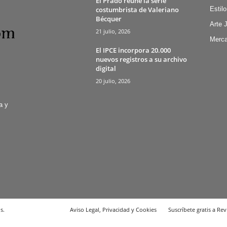
El Prado reúne la serie
costumbrista de Valeriano
Estilo
Bécquer
Arte 
21 julio, 2026
Merca
El IPCE incorpora 20.000
nuevos registros a su archivo
digital
20 julio, 2026
a y
s.
Aviso Legal, Privacidad y Cookies
Suscríbete gratis a Rev