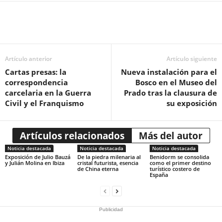
Artículo anterior
Artículo siguiente
Cartas presas: la
Nueva instalación para el
correspondencia
Bosco en el Museo del
carcelaria en la Guerra
Prado tras la clausura de
Civil y el Franquismo
su exposición
Artículos relacionados
Más del autor
Noticia destacada
Noticia destacada
Noticia destacada
Exposición de Julio Bauzá
De la piedra milenaria al
Benidorm se consolida
y Julián Molina en Ibiza
cristal futurista, esencia
como el primer destino
de China eterna
turístico costero de
España
Publicidad