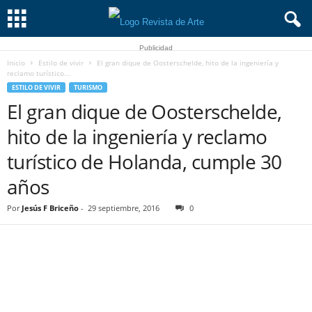
Publicidad
Inicio
Estilo de vivir
El gran dique de Oosterschelde, hito de la ingeniería y
reclamo turístico...
ESTILO DE VIVIR
TURISMO
El gran dique de Oosterschelde,
hito de la ingeniería y reclamo
turístico de Holanda, cumple 30
años
Por
Jesús F Briceño
-
29 septiembre, 2016
0