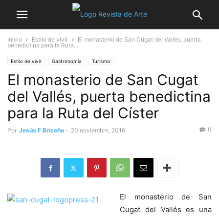
Inicio
Estilo de vivir
El monasterio de San Cugat del Vallés, puerta
benedictina para la Ruta...
Estilo de vivir
Gastronomía
Turismo
El monasterio de San Cugat
del Vallés, puerta benedictina
para la Ruta del Císter
0
Por
Jesús F Briceño
-
20 noviembre, 2016
El monasterio de San
Cugat del Vallés es una