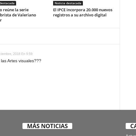
 destacada
Noticia destacada
o reúne la serie
El IPCE incorpora 20.000 nuevos
brista de Valeriano
registros a su archivo digital
r
ciembre, 2018 En 9:59
 las Artes visuales???
MÁS NOTICIAS
C