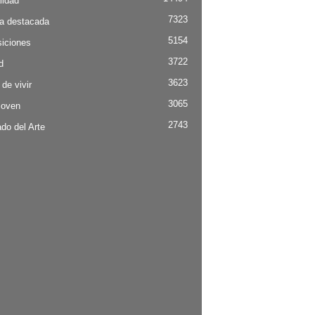
lidad
7323
ia destacada
5154
iciones
3722
d
3623
 de vivir
3065
Joven
2743
do del Arte