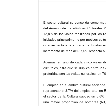
–
L
o
g
El sector cultural se consolida como moto
o
p
del Anuario de Estadísticas Culturales 
r
12,8% de los viajes realizados por los 
e
iniciados principalmente por motivos cultu
s
cifra respecto a la entrada de turistas 
s
incremento de más del 37,6% respecto a 2
Además, en uno de cada cinco viajes de
culturales, cifra que se duplica entre los 
preferidas son las visitas culturales, un 
El empleo en el ámbito cultural ascien
representar el 3,7% del empleo total en 
el sector de la Cultura supuso un 3,6% 
una mayor proporción de hombres (60,