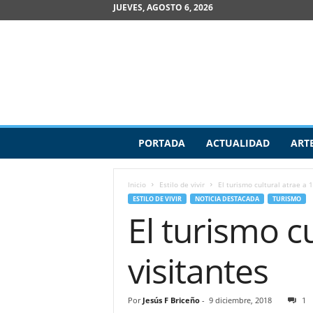
JUEVES, AGOSTO 6, 2026
R
PORTADA
ACTUALIDAD
ART
e
v
i
Inicio
Estilo de vivir
El turismo cultural atrae a 
s
ESTILO DE VIVIR
NOTICIA DESTACADA
TURISMO
t
El turismo c
a
d
e
visitantes
A
r
t
Por
Jesús F Briceño
-
9 diciembre, 2018
1
e