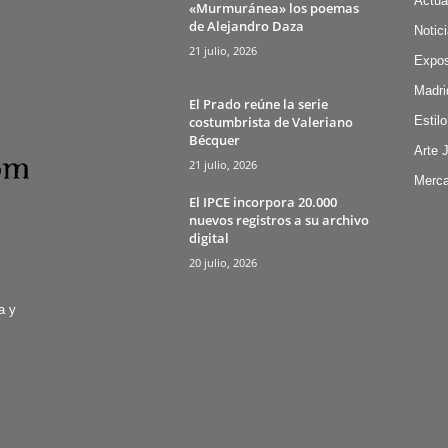
Actua
«Murmuránea» los poemas
de Alejandro Daza
Notic
21 julio, 2026
Expos
Madri
El Prado reúne la serie
costumbrista de Valeriano
Estilo
Bécquer
Arte 
21 julio, 2026
Merca
El IPCE incorpora 20.000
nuevos registros a su archivo
digital
20 julio, 2026
a y