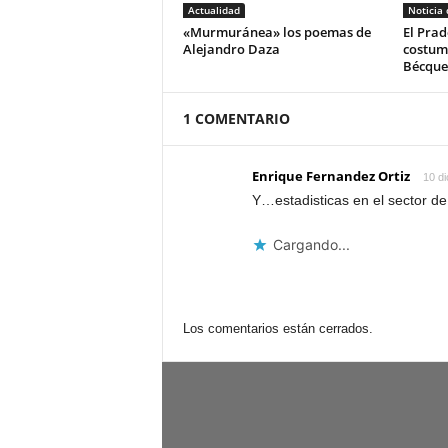
Actualidad
Noticia
«Murmuránea» los poemas de
El Prad
Alejandro Daza
costum
Bécque
1 COMENTARIO
Enrique Fernandez Ortiz
10 di
Y…estadisticas en el sector de
Cargando...
Los comentarios están cerrados.