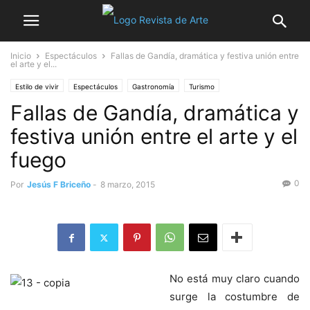
Inicio
Espectáculos
Fallas de Gandía, dramática y festiva unión entre
el arte y el...
Estilo de vivir
Espectáculos
Gastronomía
Turismo
Fallas de Gandía, dramática y
festiva unión entre el arte y el
fuego
0
Por
Jesús F Briceño
-
8 marzo, 2015
No está muy claro cuando
surge la costumbre de