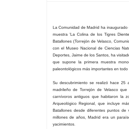
–
L
o
g
La Comunidad de Madrid ha inaugurado 
o
p
muestra ‘La Colina de los Tigres Dient
r
Batallones (Torrejón de Velasco, Comuni
e
con el Museo Nacional de Ciencias Natu
s
Deportes, Jaime de los Santos, ha visita
s
que supone la primera muestra monogr
paleontológicos más importantes en todo
Su descubrimiento se realizó hace 25 a
madrileño de Torrejón de Velasco que 
carnívoros antiguos que habitaron la 
Arqueológico Regional, que incluye más
Batallones desde diferentes puntos de v
millones de años, Madrid era un paraís
yacimientos.