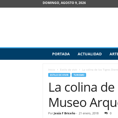
DOMINGO, AGOSTO 9, 2026
R
PORTADA
ACTUALIDAD
ART
e
v
i
Inicio
Estilo de vivir
La colina de los Tigres Dien
s
ESTILO DE VIVIR
TURISMO
t
La colina de 
a
d
e
Museo Arque
A
r
t
Por
Jesús F Briceño
-
21 enero, 2018
0
e