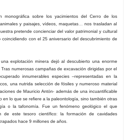
n monográfica sobre los yacimientos del Cerro de los
e animales y paisajes, vídeos, maquetas… nos trasladan al
stra pretende concienciar del valor patrimonial y cultural
 coincidiendo con el 25 aniversario del descubrimiento de
, una explotación minera dejó al descubierto una enorme
s. Tras numerosas campañas de excavación dirigidas por el
ecuperado innumerables especies –representadas en la
cos, una nutrida selección de fósiles y numeroso material
raciones de Mauricio Antón- además de una incuantificable
 en lo que se refiere a la paleontología, sino también otras
gía o la tafonomía. Fue un fenómeno geológico el que
n de este tesoro científico: la formación de cavidades
trapados hace 9 millones de años.