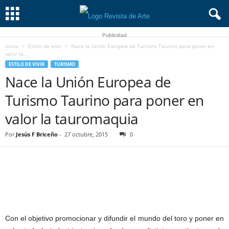
Publicidad
Inicio
Estilo de vivir
Nace la Unión Europea de Turismo Taurino para poner en
valor la...
ESTILO DE VIVIR
TURISMO
Nace la Unión Europea de
Turismo Taurino para poner en
valor la tauromaquia
Por
Jesús F Briceño
-
27 octubre, 2015
0
Con el objetivo promocionar y difundir el mundo del toro y poner en