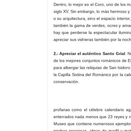
Dentro, lo mejor es el Coro, uno de los m
siglo XV. Sin embargo, lo más hermoso y 
o su arquitectura, sino el espacio interior,
también la gama de verdes, ocres y amaril
hay que perderse la espectacular ilumina
apreciar sus vidrieras también por la noch
2.- Apreciar el auténtico Santo Grial
. N
de los mejores conjuntos románicos de 
para albergar las reliquias de San Isidor
la Capilla Sixtina del Románico por la ca
conservación.
profanas como el célebre calendario ag
enterrados nada menos que 23 reyes y rein
Museo que contiene numerosos ejemplos
piedras preciosas, obras de marfil y me