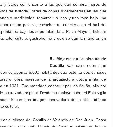
ascas y bares con encanto a las que dan sombra muros de
años de historia. Bares de copas y cervecerías en las que
anas o medievales; tomarse un vino y una tapa bajo una
enar en un palacio; escuchar un concierto en el hall del
ontáneo bajo los soportales de la Plaza Mayor; disfrutar
a, arte, cultura, gastronomía y ocio se dan la mano en un
5.- Mojarse en la piscina de
Castilla
. Valencia de don Juan
 León de apenas 5.000 habitantes que ostenta dos curiosos
stillo, obra maestra de la arquitectura gótica militar de
to en 1931. Fue mandado construir por los Acuña, allá por
e su trazado original. Desde su atalaya sobre el Esla vigila
ones ofrecen una imagen innovadora del castillo, idóneo
e cultural.
rior el Museo del Castillo de Valencia de Don Juan. Cerca
ste siglo, el llamado Mundo del Agua, que dispone de una