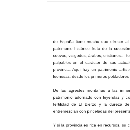
–
L
o
g
o
p
r
de España tiene mucho que ofrecer al
e
patrimonio histórico fruto de la sucesi
s
suevos, visigodos, árabes, cristianos… to
s
palpables en el carácter de sus actu
provincia. Aquí hay un patrimonio artísti
leonesas, desde los primeros pobladores 
De las agrestes montañas a las inmen
patrimonio adornado con leyendas y con
fertilidad de El Bierzo y la dureza 
entremezclan con pinceladas del presen
Y si la provincia es rica en recursos, su 