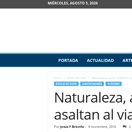
MIÉRCOLES, AGOSTO 5, 2026
R
PORTADA
ACTUALIDAD
ART
e
v
i
Inicio
Estilo de vivir
Naturaleza, arte, historia y
s
ESTILO DE VIVIR
GASTRONOMÍA
TURISMO
t
Naturaleza, 
a
d
e
asaltan al v
A
r
t
Por
Jesús F Briceño
-
9 noviembre, 2016
2
e