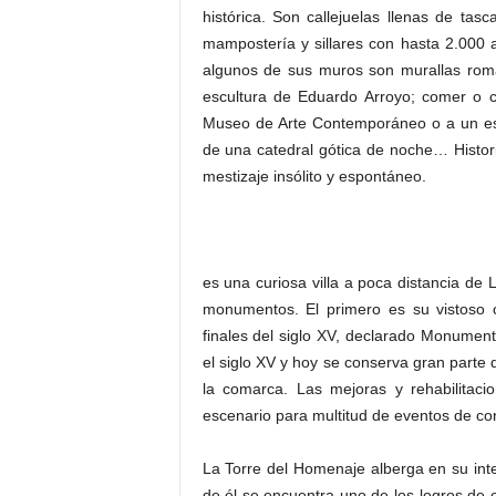
histórica. Son callejuelas llenas de t
mampostería y sillares con hasta 2.000 
algunos de sus muros son murallas rom
escultura de Eduardo Arroyo; comer o c
Museo de Arte Contemporáneo o a un esp
de una catedral gótica de noche… Histori
mestizaje insólito y espontáneo.
es una curiosa villa a poca distancia de
monumentos. El primero es su vistoso ca
finales del siglo XV, declarado Monumen
el siglo XV y hoy se conserva gran parte d
la comarca. Las mejoras y rehabilitaci
escenario para multitud de eventos de cort
La Torre del Homenaje alberga en su inte
de él se encuentra uno de los logros de e