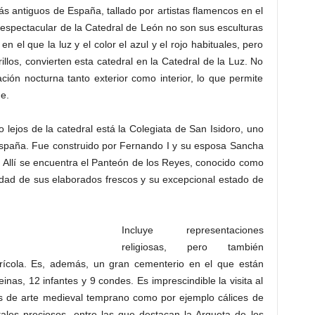
ás antiguos de España, tallado por artistas flamencos en el
espectacular de la Catedral de León no son sus esculturas
 en el que la luz y el color el azul y el rojo habituales, pero
los, convierten esta catedral en la Catedral de la Luz. No
ción nocturna tanto exterior como interior, lo que permite
e.
o lejos de la catedral está la Colegiata de San Isidoro, uno
España. Fue construido por Fernando I y su esposa Sancha
o. Allí se encuentra el Panteón de los Reyes, conocido como
lidad de sus elaborados frescos y su excepcional estado de
Incluye representaciones
religiosas, pero también
rícola. Es, además, un gran cementerio en el que están
as, 12 infantes y 9 condes. Es imprescindible la visita al
 de arte medieval temprano como por ejemplo cálices de
tales preciosos, entre las que destacan la Arqueta de los