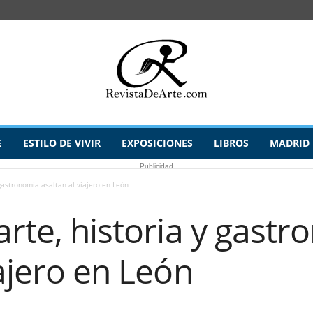
E
ESTILO DE VIVIR
EXPOSICIONES
LIBROS
MADRID
Publicidad
 gastronomía asaltan al viajero en León
arte, historia y gast
iajero en León