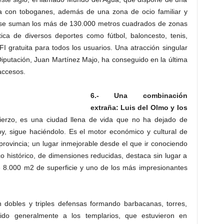
dica con toboganes, además de una zona de ocio familiar y
llo se suman los más de 130.000 metros cuadrados de zonas
ica de diversos deportes como fútbol, baloncesto, tenis,
 gratuita para todos los usuarios. Una atracción singular
Diputación, Juan Martínez Majo, ha conseguido en la última
accesos.
6.- Una combinación
extraña: Luis del Olmo y los
 Bierzo, es una ciudad llena de vida que no ha dejado de
oy, sigue haciéndolo. Es el motor económico y cultural de
provincia; un lugar inmejorable desde el que ir conociendo
 histórico, de dimensiones reducidas, destaca sin lugar a
e 8.000 m2 de superficie y uno de los más impresionantes
n dobles y triples defensas formando barbacanas, torres,
uido generalmente a los templarios, que estuvieron en