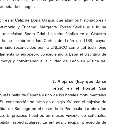
a Arqueta de Limoges…
ón es el Cáliz de Doña Urraca, que algunos historiadores -
atrimonio y Turismo, Margarita Torres Sevilla que lo ha
 mismísimo Santo Grial. La visita finaliza en el Claustro
de se celebraron las Cortes de León de 1188, cuyos
an sido reconocidos por la UNESCO como «el testimonio
lamentario europeo», concediendo a León el distintivo de
ory) y convirtiendo a la ciudad de León en «Cuna del
3. Alojarse (hay que darse
prisa) en el Hostal San
to más bello de España y uno de los hoteles monumentales
Su construcción se inició en el siglo XVI con el objetivo de
litar de Santiago en el oeste de la Península. La obra fue
ico. El precioso hotel es un museo viviente de señoriales
itular espectaculares. La entrada principal, precedida de