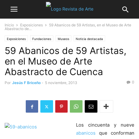
Inicio
Exposiciones
59 Abanicos de 59 Artistas, en el Museo de Arte
Abastracto de...
Exposiciones
Fundaciones
Museos
Noticia destacada
59 Abanicos de 59 Artistas,
Obra escogida
en el Museo de Arte
Abastracto de Cuenca
0
Por
Jesús F Briceño
-
5 noviembre, 2013
Los cincuenta y nueve
abanicos
que conforman