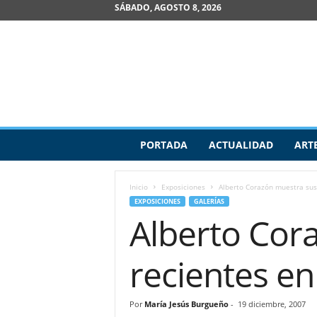
SÁBADO, AGOSTO 8, 2026
R
PORTADA
ACTUALIDAD
ART
e
v
i
Inicio
Exposiciones
Alberto Corazón muestra sus
s
EXPOSICIONES
GALERÍAS
t
Alberto Cor
a
d
e
recientes en
A
r
t
Por
María Jesús Burgueño
-
19 diciembre, 2007
e