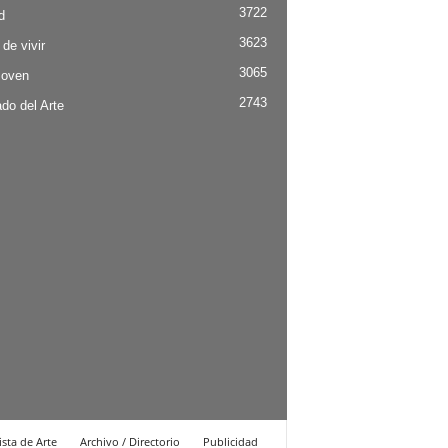
3722
d
3623
 de vivir
3065
Joven
2743
do del Arte
ista de Arte
Archivo / Directorio
Publicidad