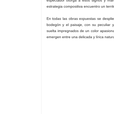
espectador otorga a esos signos y man
estrategia compositiva encuentro un territo
En todas las obras expuestas se desplieg
bodegón y el paisaje, con su peculiar 
suelta impregnados de un color apasion
emergen entre una delicada y lírica natur