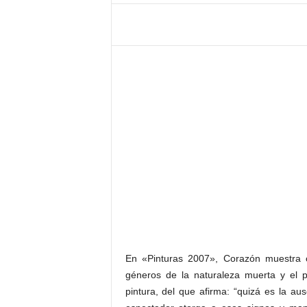
–
L
o
g
o
p
r
e
s
s
En «Pinturas 2007», Corazón muestra c
géneros de la naturaleza muerta y el 
pintura, del que afirma: “quizá es la au