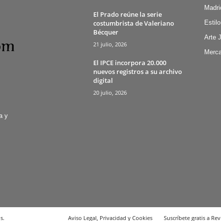
Madri
El Prado reúne la serie
costumbrista de Valeriano
Estilo
Bécquer
Arte 
21 julio, 2026
Merca
El IPCE incorpora 20.000
nuevos registros a su archivo
digital
20 julio, 2026
a y
s.
Aviso Legal, Privacidad y Cookies
Suscríbete gratis a Rev