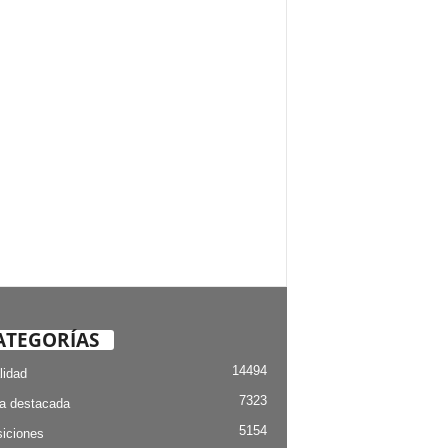
ATEGORÍAS
14494
lidad
7323
ia destacada
5154
iciones