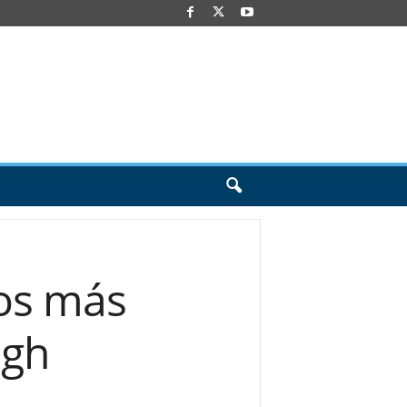
eos más
ugh