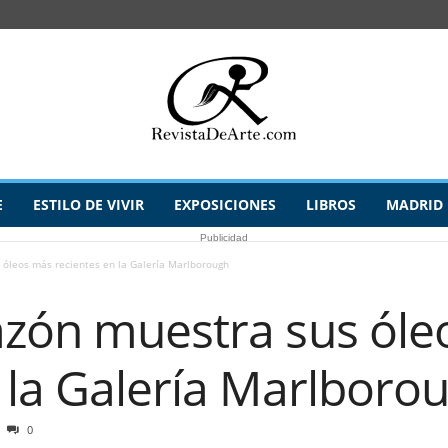
E
ESTILO DE VIVIR
EXPOSICIONES
LIBROS
MADRID
Publicidad
 óleos más recientes en la Galería Marlborough
azón muestra sus ól
 la Galería Marlboro
0