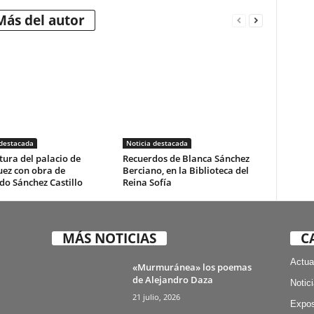
Más del autor
 destacada
Noticia destacada
ura del palacio de
Recuerdos de Blanca Sánchez
uez con obra de
Berciano, en la Biblioteca del
do Sánchez Castillo
Reina Sofía
MÁS NOTICIAS
C
Actua
«Murmuránea» los poemas
de Alejandro Daza
Notic
21 julio, 2026
Expos