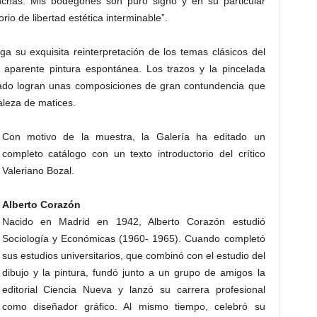
chas. Mis bodegones son puro signo y en su particular
rio de libertad estética interminable”.
a su exquisita reinterpretación de los temas clásicos del
y aparente pintura espontánea. Los trazos y la pincelada
ado logran unas composiciones de gran contundencia que
aleza de matices.
Con motivo de la muestra, la Galería ha editado un
completo catálogo con un texto introductorio del crítico
Valeriano Bozal.
Alberto Corazón
Nacido en Madrid en 1942, Alberto Corazón estudió
Sociología y Económicas (1960- 1965). Cuando completó
sus estudios universitarios, que combinó con el estudio del
dibujo y la pintura, fundó junto a un grupo de amigos la
editorial Ciencia Nueva y lanzó su carrera profesional
como diseñador gráfico. Al mismo tiempo, celebró su