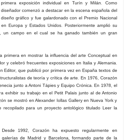
primera exposición individual en Turín y Milán. Como
diseñador comenzó a destacar en la escena española del
diseño gráfico y fue galardonado con el Premio Nacional
s en Europa y Estados Unidos. Posteriormente amplió su
rial, un campo en el cual se ha ganado también un gran
la primera en mostrar la influencia del arte Conceptual en
r y celebró frecuentes exposiciones en Italia y Alemania.
n Editor, que publicó por primera vez en España textos de
structuralistas de teoría y crítica de arte. En 1976, Corazón
 Venecia junto a Antoni Tápies y Equipo Crónica. En 1978, el
ra exhibir su trabajo en el Petit Palais junto al de Antonio
ón se mostró en Alexander Iollas Gallery en Nueva York y
 recopilado para un proyecto antológico titulado Leer la
Desde 1992, Corazón ha expuesto regularmente en
galerías de Madrid y Barcelona, formando parte de la