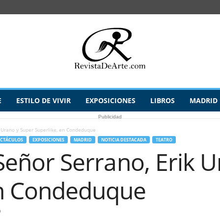
E
ESTILO DE VIVIR
EXPOSICIONES
LIBROS
MADRID
Publicidad
ik Urano y Super Superlike, en Condeduque
ECTÁCULOS
EXPOSICIONES
MADRID
NOTICIA DESTACADA
TEATRO
, Señor Serrano, Erik 
en Condeduque
0