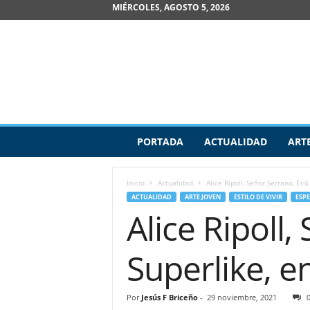
MIÉRCOLES, AGOSTO 5, 2026
R
PORTADA
ACTUALIDAD
ART
e
v
i
Inicio
Actualidad
Alice Ripoll, Señor Serrano, Er
s
ACTUALIDAD
ARTE JOVEN
ESTILO DE VIVIR
ESP
t
Alice Ripoll
a
d
e
Superlike, 
A
r
t
Por
Jesús F Briceño
-
29 noviembre, 2021
e