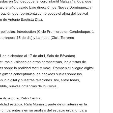
estas en Condeduque: el coro infantil Malasaña Kids, que
 paso el año pasado bajo dirección de Nieves Domínguez, y
reación que representa como pocos el alma del festival
n de Antonio Bautista Díaz.
 películas: Introduction (Ciclo Premieres en Condeduque. 1
poráneos. 15 de dic) y La nube (Ciclo Terrores
 1 de diciembre al 17 de abril, Sala de Bóvedas)
uras o visiones de otras perspectivas, las artistas de
as sobre la realidad táctil y móvil. Rompen el pliegue digital,
e glitchs conceptuales, de hackeos sutiles sobre los
 lo digital y nuestras relaciones. Así, entre todas,
ble, nuevas potencias de lo vivible.
e diciembre, Patio Central)
lidad estática, Rafa Munárriz parte de un interés en la
 un paréntesis en su análisis del espacio urbano, para