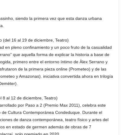
ssinho, siendo la primera vez que esta danza urbana
a.
(del 16 al 19 de diciembre, Teatro)
ad en pleno confinamiento y un poco fruto de la casualidad
ano” que aquella forma de explicar la historia a base de
cogida, primero entre el entorno íntimo de Àlex Serrano y
sfrutaron de la primera pieza online (Prometeo) y de las
meteo y Amazonas). iniciativa convertida ahora en trilogía
 Deméter).
 8 al 12 de diciembre, Teatro)
rrollado por Paso a 2 (Premio Max 2011), celebra este
tro de Cultura Contemporánea Condeduque. Durante el
iones de danza contemporánea, teatro físico y artes del
solos en estado de germen además de obras de 7
Colacraí, solo premiado en 2020.