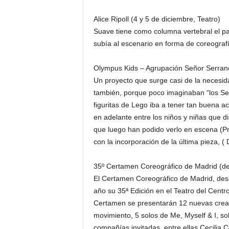
Alice Ripoll (4 y 5 de diciembre, Teatro)
Suave tiene como columna vertebral el pa
subía al escenario en forma de coreografí
Olympus Kids – Agrupación Señor Serrano 
Un proyecto que surge casi de la necesid
también, porque poco imaginaban “los Serr
figuritas de Lego iba a tener tan buena a
en adelante entre los niños y niñas que di
que luego han podido verlo en escena (Pro
con la incorporación de la última pieza, (
35º Certamen Coreográfico de Madrid (del
El Certamen Coreográfico de Madrid, desa
año su 35ª Edición en el Teatro del Cen
Certamen se presentarán 12 nuevas creac
movimiento, 5 solos de Me, Myself & I, 
compañías invitadas, entre ellas Cecilia 