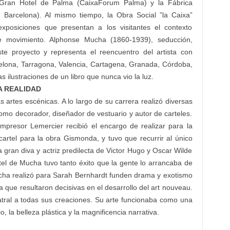
el Gran Hotel de Palma (CaixaForum Palma) y la Fábrica
arcelona). Al mismo tiempo, la Obra Social ”la Caixa”
exposiciones que presentan a los visitantes el contexto
te movimiento. Alphonse Mucha (1860-1939), seducción,
e proyecto y representa el reencuentro del artista con
celona, Tarragona, Valencia, Cartagena, Granada, Córdoba,
s ilustraciones de un libro que nunca vio la luz.
A REALIDAD
artes escénicas. A lo largo de su carrera realizó diversas
omo decorador, diseñador de vestuario y autor de carteles.
mpresor Lemercier recibió el encargo de realizar para la
artel para la obra Gismonda, y tuvo que recurrir al único
gran diva y actriz predilecta de Victor Hugo y Oscar Wilde
tel de Mucha tuvo tanto éxito que la gente lo arrancaba de
cha realizó para Sarah Bernhardt funden drama y exotismo
a que resultaron decisivas en el desarrollo del art nouveau.
eatral a todas sus creaciones. Su arte funcionaba como una
o, la belleza plástica y la magnificencia narrativa.