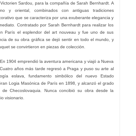
 Victorien Sardou, para la compañía de Sarah Bernhardt. A
ino y oriental, combinados con antiguas tradiciones
orativo que se caracteriza por una exuberante elegancia y
nmediato. Contratado por Sarah Bernhardt para realizar los
 en París el esplendor del art nouveau y fue uno de sus
cia de su obra gráfica se dejó sentir en todo el mundo, y
uquet se convirtieron en piezas de colección.
 En 1904 emprendió la aventura americana y viajó a Nueva
 Cuatro años más tarde regresó a Praga y puso su arte al
logía eslava, fundamento simbólico del nuevo Estado
Gran Logia Masónica de París en 1898, y alcanzó el grado
 de Checoslovaquia. Nunca concibió su obra desde la
io visionario.