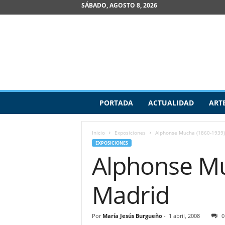
SÁBADO, AGOSTO 8, 2026
R
PORTADA
ACTUALIDAD
ART
e
v
i
Inicio
Exposiciones
Alphonse Mucha (1860-1939)
s
EXPOSICIONES
t
Alphonse Mu
a
d
e
Madrid
A
r
t
Por
María Jesús Burgueño
-
1 abril, 2008
0
e