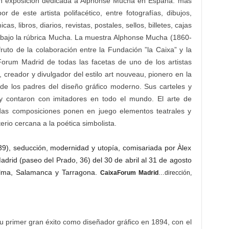
gran exposición dedicada a Alphonse Mucha en España: más
or de este artista polifacético, entre fotografías, dibujos,
cas, libros, diarios, revistas, postales, sellos, billetes, cajas
o bajo la rúbrica Mucha. La muestra Alphonse Mucha (1860-
ruto de la colaboración entre la Fundación ”la Caixa” y la
rum Madrid de todas las facetas de uno de los artistas
creador y divulgador del estilo art nouveau, pionero en la
o de los padres del diseño gráfico moderno. Sus carteles y
y contaron con imitadores en todo el mundo. El arte de
das composiciones ponen en juego elementos teatrales y
rio cercana a la poética simbolista.
9), seducción, modernidad y utopía, comisariada por Àlex
adrid (paseo del Prado, 36) del 30 de abril al 31 de agosto
alma, Salamanca y Tarragona.
CaixaForum Madrid
…dirección,
 primer gran éxito como diseñador gráfico en 1894, con el