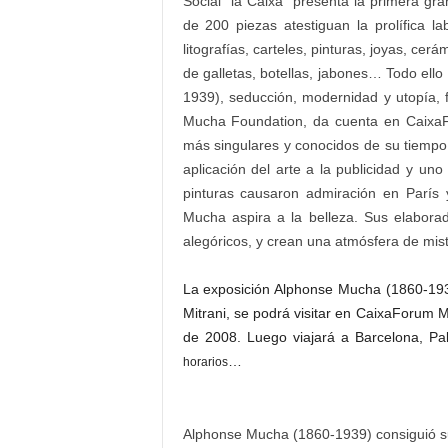
Social ”la Caixa” presenta la primera 
de 200 piezas atestiguan la prolífica lab
litografías, carteles, pinturas, joyas, cerámi
de galletas, botellas, jabones… Todo ell
1939), seducción, modernidad y utopía, f
Mucha Foundation, da cuenta en CaixaFo
más singulares y conocidos de su tiempo, 
aplicación del arte a la publicidad y un
pinturas causaron admiración en París 
Mucha aspira a la belleza. Sus elabora
alegóricos, y crean una atmósfera de miste
La exposición Alphonse Mucha (1860-193
Mitrani, se podrá visitar en CaixaForum M
de 2008. Luego viajará a Barcelona, P
…
horarios
Alphonse Mucha (1860-1939) consiguió su