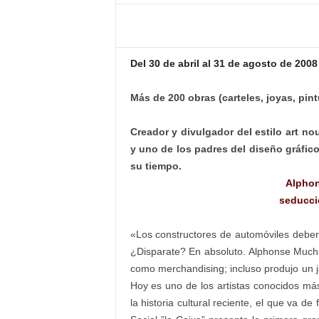
–
L
o
g
Del 30 de abril al 31 de agosto de 2008
o
p
Más de 200 obras (carteles, joyas, pintu
r
e
s
Creador y divulgador del estilo art no
s
y uno de los padres del diseño gráfi
su tiempo.
Alphon
seducci
«Los constructores de automóviles debería
¿Disparate? En absoluto. Alphonse Much
como merchandising; incluso produjo un 
Hoy es uno de los artistas conocidos má
la historia cultural reciente, el que va de