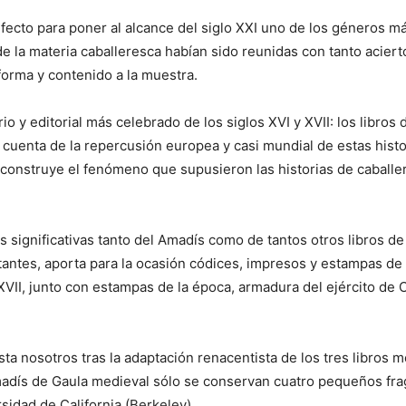
fecto para poner al alcance del siglo XXI uno de los géneros más
de la materia caballeresca habían sido reunidas con tanto aciert
 forma y contenido a la muestra.
io y editorial más celebrado de los siglos XVI y XVII: los libros 
 cuenta de la repercusión europea y casi mundial de estas hist
construye el fenómeno que supusieron las historias de caballerí
 significativas tanto del Amadís como de tantos otros libros de
tantes, aporta para la ocasión códices, impresos y estampas de l
XVII, junto con estampas de la época, armadura del ejército de 
asta nosotros tras la adaptación renacentista de los tres libros
adís de Gaula medieval sólo se conservan cuatro pequeños frag
rsidad de California (Berkeley).