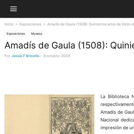
Inicio
Exposiciones
Amadís de Gaula (1508): Quinientos años de libros de 
Exposiciones
Museos
Amadís de Gaula (1508): Quinie
Por
Jesús F Briceño
-
9 octubre, 2008
La Biblioteca 
respectivament
Amadís de Gaul
Nacional dedic
impresión de uno