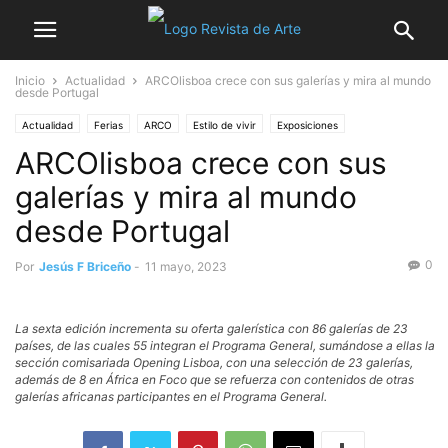
Inicio
Actualidad
ARCOlisboa crece con sus galerías y mira al mundo
desde Portugal
Actualidad
Ferias
ARCO
Estilo de vivir
Exposiciones
ARCOlisboa crece con sus
Mercado del Arte
Noticia destacada
Turismo
galerías y mira al mundo
desde Portugal
0
Por
Jesús F Briceño
-
11 mayo, 2023
La sexta edición incrementa su oferta galerística con 86 galerías de 23
países, de las cuales 55 integran el Programa General, sumándose a ellas la
sección comisariada Opening Lisboa, con una selección de 23 galerías,
además de 8 en África en Foco que se refuerza con contenidos de otras
galerías africanas participantes en el Programa General.