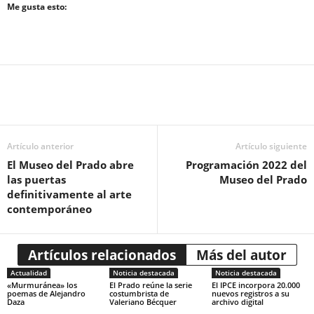
Me gusta esto:
Artículo anterior
Artículo siguiente
El Museo del Prado abre
Programación 2022 del
las puertas
Museo del Prado
definitivamente al arte
contemporáneo
Artículos relacionados
Más del autor
Actualidad
Noticia destacada
Noticia destacada
«Murmuránea» los
El Prado reúne la serie
El IPCE incorpora 20.000
poemas de Alejandro
costumbrista de
nuevos registros a su
Daza
Valeriano Bécquer
archivo digital