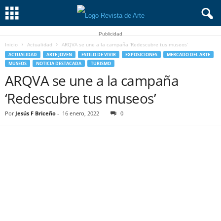
Publicidad
Inicio
Actualidad
ARQVA se une a la campaña ‘Redescubre tus museos’
ACTUALIDAD
ARTE JOVEN
ESTILO DE VIVIR
EXPOSICIONES
MERCADO DEL ARTE
MUSEOS
NOTICIA DESTACADA
TURISMO
ARQVA se une a la campaña
‘Redescubre tus museos’
Por
Jesús F Briceño
-
16 enero, 2022
0